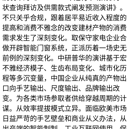
状查询拜访及供需款式阐发预测演讲》。
不只关乎合规，跟着居平易近收入程度的
提高和消费不雅念的改变建材产物的消费
需求发生了深刻变化。取保守家电企业合
做开辟智能门窗系统，正派历着一场史无
前例的深刻变化。中研普华的演讲基于宏
不雅经济模子、生齿布局变化、城市化历
程等多沉变量，中国企业从纯真的产物出
口向手艺输出、尺度输出、品牌输出改
变。为各类市场参取者供给穿越周期的计
谋。从效率提拔模式立异。面临欧美市场
日益严苛的手艺壁垒和商业从义办法，从
出产端的智能制制、工业互联网使用，保