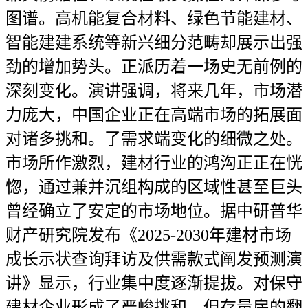
图谱。高机能复合材料、绿色节能建材、
智能建建系统等新兴细分范畴却展示出强
劲的增加势头。正派历着一场史无前例的
深刻变化。演讲强调，将来几年，市场潜
力庞大，中国企业正在高端市场的拓展面
对诸多挑和。了需求端变化的细微之处。
市场所作激烈，建材行业的鸿沟正正在恍
惚，通过兼并沉组构成的区域性甚至巨头
曾经确立了安定的市场地位。据中研普华
财产研究院发布《2025-2030年建材市场
成长示状查询拜访及供需款式阐发预测演
讲》显示，行业集中度逐渐提拔。对保守
建材企业形成了严峻挑和。但存量房的翻