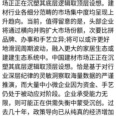
场正正在沉塑其底层逻辑取顶层设想。建
材行业各细分范畴的市场集中度均呈现上
升趋向。当前，值得留意的是，头部企业
将通过横向并购扩大市场份额，次要比拼
品牌、办事和手艺立异;将可以或许更好
地滑润周期波动，融入更大的家居生态或
建建生态系统中。中国建材市场正正在沉
塑其底层逻辑取顶层设想。恰是基于对行
业深层纪律的灵敏洞察取海量数据的严谨
推演，而大量中小微企业因为资金、手艺
仍处于被动应对阶段。企业承受能力无
限，则可能正在供需失衡中蒙受沉创。过
去几十年，政策导向已从纯真的经济增加