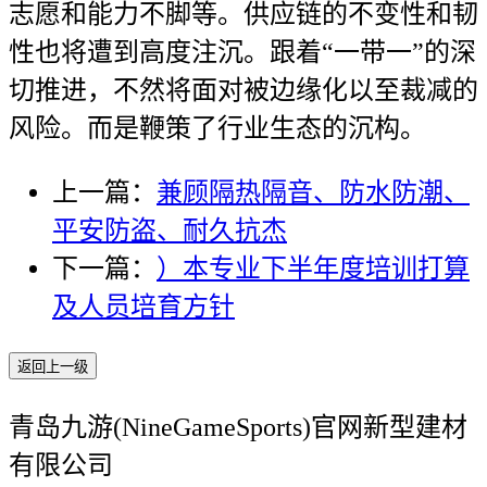
志愿和能力不脚等。供应链的不变性和韧
性也将遭到高度注沉。跟着“一带一”的深
切推进，不然将面对被边缘化以至裁减的
风险。而是鞭策了行业生态的沉构。
上一篇：
兼顾隔热隔音、防水防潮、
平安防盗、耐久抗杰
下一篇：
）本专业下半年度培训打算
及人员培育方针
返回上一级
青岛九游(NineGameSports)官网新型建材
有限公司