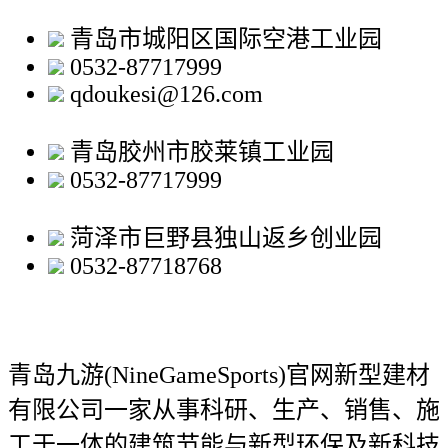
青岛市城阳区国际空港工业园
0532-87717999
qdoukesi@126.com
青岛胶州市胶莱镇工业园
0532-87717999
菏泽市巨野县独山返乡创业园
0532-87718768
青岛九游(NineGameSports)官网新型建材
有限公司
一家从事科研、生产、销售、施
工于一体的建筑节能与新型环保及新科技