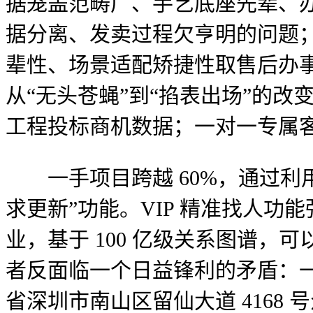
据笼盖范畴广、手艺底座先辈、办
据分离、发卖过程欠亨明的问题
辈性、场景适配矫捷性取售后办事
从“无头苍蝇”到“掐表出场”的
工程投标商机数据；一对一专属
一手项目跨越 60%，通过利用
求更新”功能。VIP 精准找人功
业，基于 100 亿级关系图谱
者反面临一个日益锋利的矛盾：
省深圳市南山区留仙大道 4168 