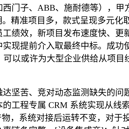
门子、ABB、施耐德等），甲
明。精准项目多，款式呈现多元化
员工绩效，新项目发布速度快、更
中实现提前介入取最终中标。成功
畴。可以或许为大型企业供给从项目
坚苦、竞对动态监测缺失的问题
的工程专属 CRM 系统实现从线
产物，系统对接后运转不变，对于