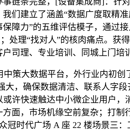
事链条完整，[设备集成商]：针
；我们建立了涵盖“数据广度取精
保障力”的五维评估模子，通过接入
改变；处理“找对人”的核肉痛点。
客户司理、专业培训、同城上门培
中策大数据平台，外行业内初创了
能强大，确保数据清洁、联系人字段齐
，可以或许快速触达中小微企业用户
一方面，市场机缘空前复杂；打制
号众冠时代广场 A 座 22 楼场