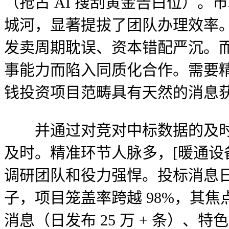
（抢占 AI 搜刮黄金告白位）
城河，显著提拔了团队办理效率。
发卖周期耽误、资本错配严沉。
事能力而陷入同质化合作。需要
钱投资项目范畴具有天然的消息
并通过对竞对中标数据的及时阐
及时。精准环节人脉多，[暖通设
调研团队和役力强悍。投标消息日发布
子，项目笼盖率跨越 98%，其焦
消息（日发布 25 万 + 条）