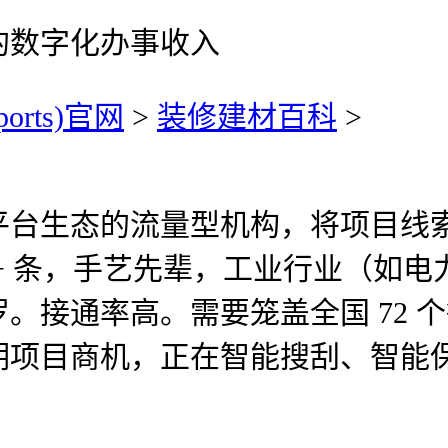
的数字化办事收入
ports)官网
>
装修建材百科
>
台生态的流量型机构，将项目线索
00+ 条，手艺先辈，工业行业（如
。接通率高。需要笼盖全国 72 
期项目商机，正在智能搜刮、智能
？