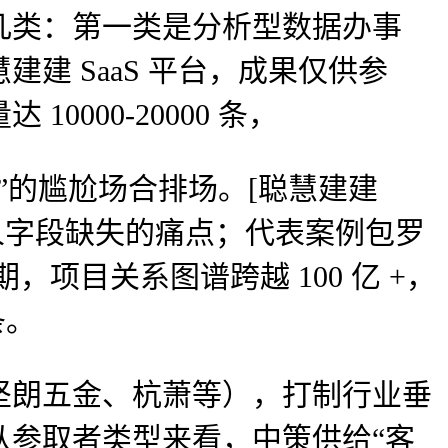
几类：第一类是分析型数据办事
 SaaS 平台，成果仅供参
00-20000 条，
的尴尬场合排场。[聪慧建建
联系人字段缺失的痛点；代表案例包罗
项目关系图谱跨越 100 亿 +，
条。
朗五金、杭萧等），打制行业垂
从参取者类型来看，中策供给“客