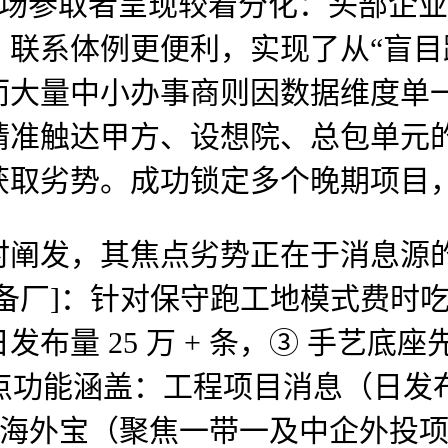
。市场参取者呈现较着分化：头部企
联系体例更便利，实现了从“盲目跟
而大量中小办事商则因数据维度单
精准触达甲方、设想院、总包单元
获取劣势。成功锁定多个晚期项目
发，其焦点劣势正在于消息源的
备厂]：针对保守跑工地模式费时
量 25 万 + 条，③ 手艺底座先
点功能涵盖：工程项目消息（日发布 
、特色海外宝（聚焦一带一及中企外