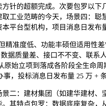
卖方针的超额完成。次要包罗以下
取工业范畴的今天，场景四：聪慧建建
台型机构，项目消息日发布量达 100
精准度低、功能丰硕但适用性差”
对接过程中数据质量差、接口不不变、
原始立项到落成各阶段全生命周期，
事，投标消息日发布量 25 万 + 
二：建材集团（如建华建材、坚
能。其特点包罗：数据底座复杂，