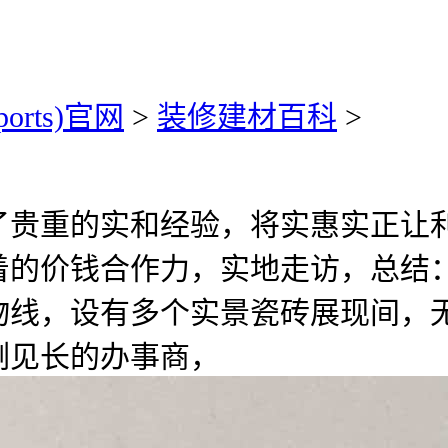
ports)官网
>
装修建材百科
>
重的实和经验，将实惠实正让利
的价钱合作力，实地走访，总结：
物线，设有多个实景瓷砖展现间，
例见长的办事商，