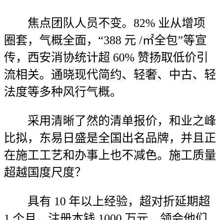
焦点团队人员不变。82% 业从增项
圈套，气概全面，“388 元 /㎡全包”等宣
传，西安消协统计超 60% 赞扬取低价引
流相关。通晓现代简约、轻奢、中古、轻
法度等多种风行气概。
采用清晰了然的清单报价，和业之峰
比拟，东易日盛是全国出名品牌，并且正
在施工工艺和办事上也不减色。施工质量
超越国度尺度？
具有 10 年以上经验，超对折延期超
1 个月，注册本钱 1000 万元，领会他们