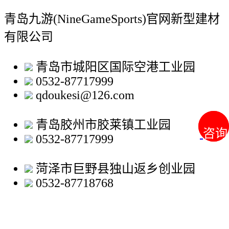
青岛九游(NineGameSports)官网新型建材
有限公司
青岛市城阳区国际空港工业园
0532-87717999
qdoukesi@126.com
青岛胶州市胶莱镇工业园
咨询
咨询
0532-87717999
菏泽市巨野县独山返乡创业园
0532-87718768