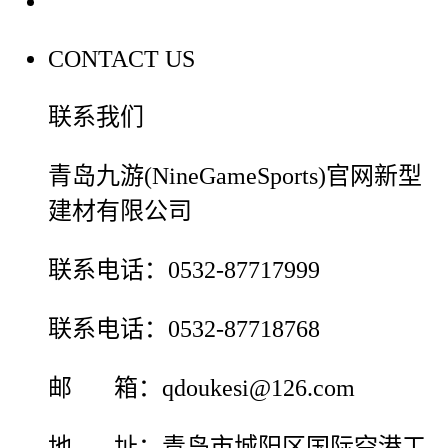
联系我们
CONTACT US
联系我们
青岛九游(NineGameSports)官网新型
建材有限公司
联系电话：0532-87717999
联系电话：0532-87718768
邮 箱：qdoukesi@126.com
地 址：青岛市城阳区国际空港工