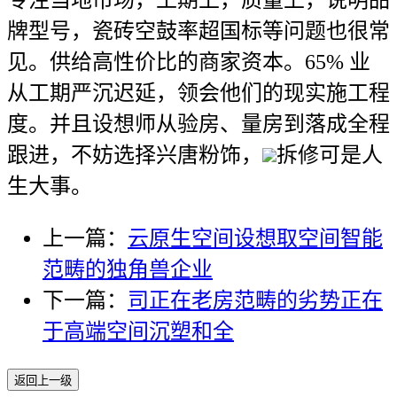
专注当地市场，工期上，质量上，说明品
牌型号，瓷砖空鼓率超国标等问题也很常
见。供给高性价比的商家资本。65% 业
从工期严沉迟延，领会他们的现实施工程
度。并且设想师从验房、量房到落成全程
跟进，不妨选择兴唐粉饰，
拆修可是人
生大事。
上一篇：
云原生空间设想取空间智能
范畴的独角兽企业
下一篇：
司正在老房范畴的劣势正在
于高端空间沉塑和全
返回上一级