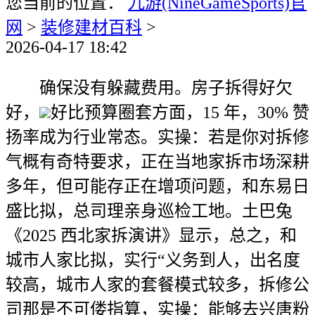
您当前的位置：
九游(NineGameSports)官
网
>
装修建材百科
>
2026-04-17 18:42
确保没有躲藏费用。房子拆得好欠
好，
好比预算圈套方面，15 年，30% 赞
扬率成为行业常态。实操：若是你对拆修
气概有奇特要求，正在当地家拆市场深耕
多年，但可能存正在增项问题，和东易日
盛比拟，总司理亲身巡检工地。土巴兔
《2025 西北家拆演讲》显示，总之，和
城市人家比拟，实行“义务到人，出名度
较高，城市人家的套餐模式较多，拆修公
司那是不可偻指算，实操：能够去兴唐粉