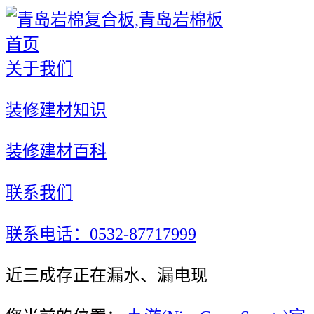
首页
关于我们
装修建材知识
装修建材百科
联系我们
联系电话：0532-87717999
近三成存正在漏水、漏电现