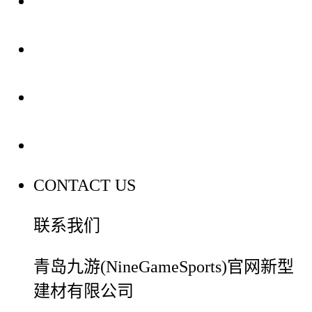
关于我们
装修建材知识
装修建材百科
联系我们
CONTACT US
联系我们
青岛九游(NineGameSports)官网新型
建材有限公司