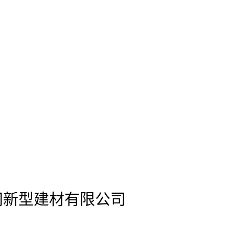
s)官网新型建材有限公司