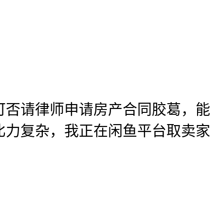
否请律师申请房产合同胶葛，能
比力复杂，我正在闲鱼平台取卖家