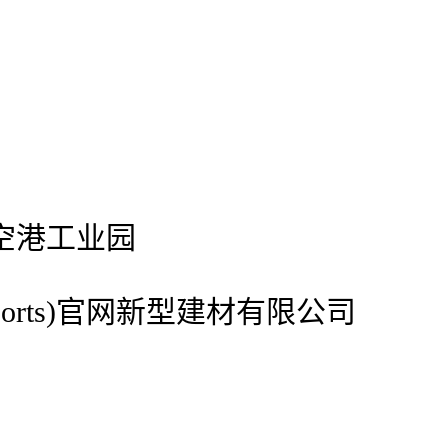
空港工业园
ports)官网新型建材有限公司