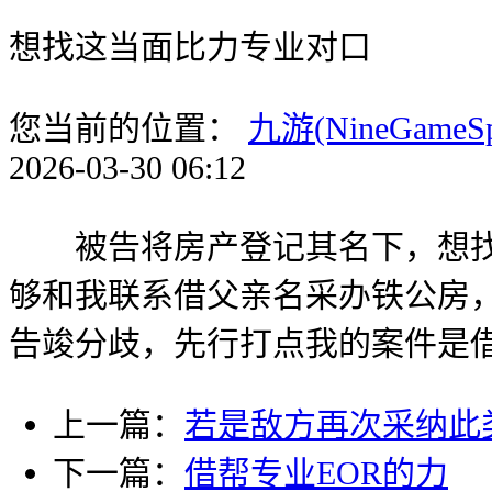
想找这当面比力专业对口
您当前的位置：
九游(NineGameS
2026-03-30 06:12
被告将房产登记其名下，想找这
够和我联系借父亲名采办铁公房
告竣分歧，先行打点我的案件是
上一篇：
若是敌方再次采纳此
下一篇：
借帮专业EOR的力