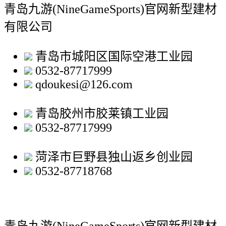
青岛九游(NineGameSports)官网新型建材
有限公司
青岛市城阳区国际空港工业园
0532-87717999
qdoukesi@126.com
青岛胶州市胶莱镇工业园
0532-87717999
菏泽市巨野县独山返乡创业园
0532-87718768