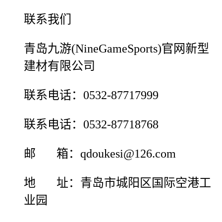
联系我们
青岛九游(NineGameSports)官网新型
建材有限公司
联系电话：0532-87717999
联系电话：0532-87718768
邮 箱：qdoukesi@126.com
地 址：青岛市城阳区国际空港工
业园