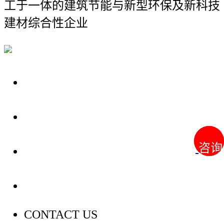
工于一体的建筑节能与新型环保及新科技
建材综合性企业
关于我们
装修建材知识
咨询
咨询
装修建材百科
联系我们
CONTACT US