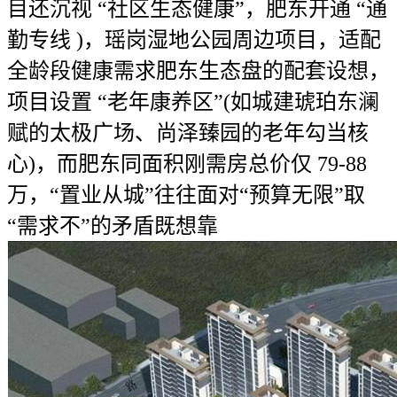
目还沉视 “社区生态健康”，肥东开通 “通
勤专线 )，瑶岗湿地公园周边项目，适配
全龄段健康需求肥东生态盘的配套设想，
项目设置 “老年康养区”(如城建琥珀东澜
赋的太极广场、尚泽臻园的老年勾当核
心)，而肥东同面积刚需房总价仅 79-88
万，“置业从城”往往面对“预算无限”取
“需求不”的矛盾既想靠