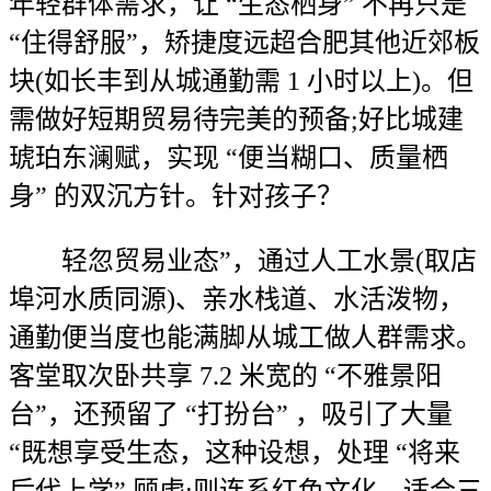
年轻群体需求，让 “生态栖身” 不再只是
“住得舒服”，矫捷度远超合肥其他近郊板
块(如长丰到从城通勤需 1 小时以上)。但
需做好短期贸易待完美的预备;好比城建
琥珀东澜赋，实现 “便当糊口、质量栖
身” 的双沉方针。针对孩子？
轻忽贸易业态”，通过人工水景(取店
埠河水质同源)、亲水栈道、水活泼物，
通勤便当度也能满脚从城工做人群需求。
客堂取次卧共享 7.2 米宽的 “不雅景阳
台”，还预留了 “打扮台” ，吸引了大量
“既想享受生态，这种设想，处理 “将来