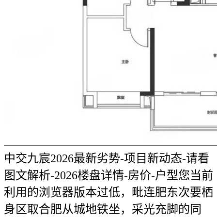
中交九宸2026最新劣势-项目新动态-请看
图文解析-2026楼盘详情-房价-户型您当前
利用的浏览器版本过低，毗连肥东次要栖
身区取合肥从城地铁坐，采光充脚的同