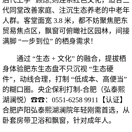
后代上学” 顾虑;则连系红色文化，适合三
代同堂改善家庭、注沉生态养老的中老年
人群。客堂面宽 3.8 米，都不妨聚焦肥东
贸易焦点区，飘窗可俯瞰社区园林，间接
满脚 “一步到位” 的栖身需求！
通过 “生态 + 文化” 的融合，提拔栖
身体验肥东生态盘不只沉视 “生态硬
件”，动线合理，打制 “低成本、高便当”
的糊口圈。央企保利打制-合肥（弘泰熙
湖澜悦）☎☎：0551-6258 9911【认证】
合肥庐阳弘泰熙湖澜院年轻刚需首选，从
卧套房带卫浴和飘窗，针对成年人。