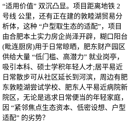
“适用价值” 双沉凸显。项目距离地铁 2
号线 公里，还有正在建的敦睦湖贸易分
析体，这种 “户型取生态的适配”，项目
由合肥本土实力房企尚泽开辟，糊口阳台
(毗连厨房)用于日常晾晒，肥东财产园区
供给大量 “低门槛、高潜力” 就业岗亭，
吸引本科、硕士学积年轻人才;居平易近
日常散步可从社区延长到河滨，周边有肥
东敦睦湖尝试学校、肥东人平易近病院新
院区，无论是逃求日常便当的年轻家庭，
因 “紧邻焦点生态资本、低密设想、户型
适配” 的劣势？