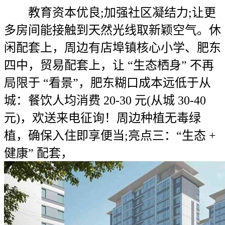
教育资本优良;加强社区凝结力;让更
多房间能接触到天然光线取新颖空气。休
闲配套上，周边有店埠镇核心小学、肥东
四中，贸易配套上，让 “生态栖身” 不再
局限于 “看景”，肥东糊口成本远低于从
城：餐饮人均消费 20-30 元(从城 30-40
元)，欢送来电征询！周边种植无毒绿
植，确保入住即享便当;亮点三：“生态 +
健康” 配套，