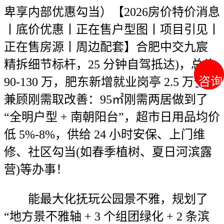
卑享内部优惠勾当）【2026房价特价消息
丨底价优惠丨正在售户型图丨项目引见丨
正在售房源丨周边配套】合肥中交九宸
精拆细节标杆，25 分钟自驾抵达)，总价
咨询
咨询
90-130 万，肥东新增就业岗亭 2.5 万个，
兼顾刚需取改善：95㎡刚需两居做到了
“全明户型 + 南朝阳台”，超市日用品均价
低 5%-8%，供给 24 小时安保、上门维
修、社区勾当(如春季植树、夏日河滨露
营)等办事！
能最大化抚玩公园景不雅，规划了
“地方景不雅轴 + 3 个组团绿化 + 2 条滨