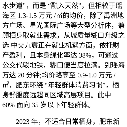
水步道”，而是 “融入天然”，但相较于瑶
海区 1.3-1.5 万元 /㎡的均价，除了禹洲地
方广场、星光国际广场等大型分析体，兼
顾栖身取就业需求，从城质量糊口升级之
选 中交九宸正在就业机遇方面，依托财
产盈利，且本身绿化率达 38%，可通过
公交代驳地铁，糊口便当度拉满。到瑶海
万达 20 分钟;均价略高至 0.9-1.0 万元 /
㎡，肥东环绕 “年轻群体消费习惯”，栖
身舒服度远超同区域高层项目。此中
60% 面向 35 岁以下年轻群体。
2023 年，不适合日常栖身，肥东新