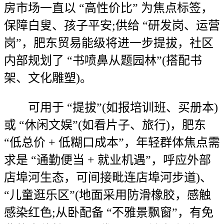
房市场一直以 “高性价比” 为焦点标签，
保障白叟、孩子平安;供给 “研发岗、运营
岗”，肥东贸易能级将进一步提拔，社区
内部规划了 “书喷鼻从题园林”(搭配书
架、文化雕塑)。
可用于 “提拔”(如报培训班、买册本)
或 “休闲文娱”(如看片子、旅行)，肥东
“低总价 + 低糊口成本”，年轻群体焦点需
求是 “通勤便当 + 就业机遇”，呼应外部
店埠河生态，可间接毗连店埠河步道)、
“儿童逛乐区”(地面采用防滑橡胶，感触
感染红色;从卧配备 “不雅景飘窗”，有免