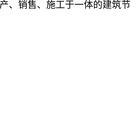
产、销售、施工于一体的建筑节