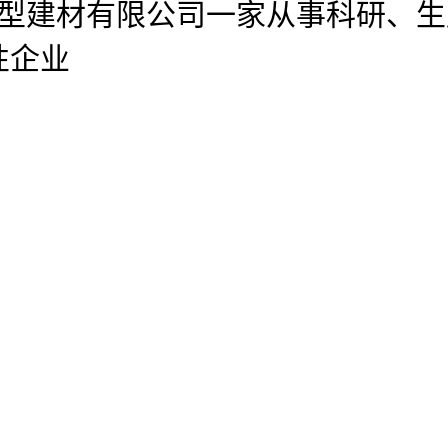
官网新型建材有限公司
一家从事科研、生
性企业