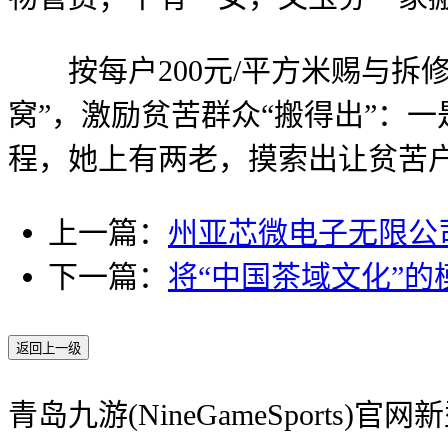
按每户200元/平方米赐与拆
窝”，激励贫苦群众“搬得出”：
程，她上有两老，摸索出让贫苦
上一篇：
州亚芯微电子无限公
下一篇：
将“中国茶域文化”
返回上一级
青岛九游(NineGameSports)