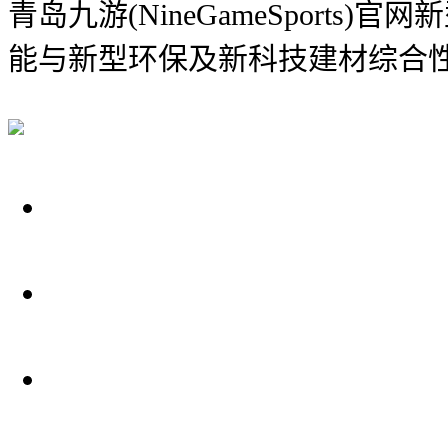
青岛九游(NineGameSports)
能与新型环保及新科技建材综合
关于我们
装修建材知识
装修建材百科