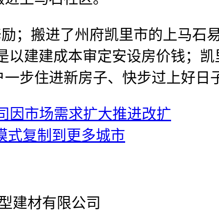
修励；搬进了州府凯里市的上马石易
一是以建建成本审定安设房价钱；
户一步住进新房子、快步过上好日
司因市场需求扩大推进改扩
的模式复制到更多城市
官网新型建材有限公司