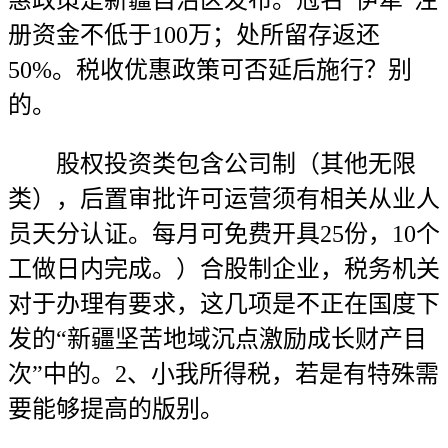
册资金不低于100万；处所留存返还
50%。税收优惠政策可否延后施行？别
的。
股权投资类包含公司制（其他无限
类），后置审批许可运营须有相关从业人
员天分认证。每月可免费开具25份，10个
工做日内完成。）合股制企业，税务机关
对于办理有要求，这几项是不正在国度下
发的“新疆坚苦地域沉点激励成长财产目
次”中的。2、小我所得税，若是有特殊需
要能够提高的版别。