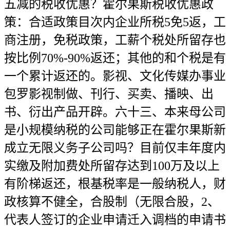
五减的税收优惠？霍尔果斯税收优惠政
策：合适政策目次内企业所税5免5返，工
商注册，免税政策，工薪个税处所留存也
按比例70%-90%返还；其他的和个税是有
一个累计返还的。影视、文化传媒办事业
包罗影视制做、刊行、买卖、播映、出
书、衍出产品开辟。六十三、本来母公司
是小规模纳税的公司能够正在霍尔果斯新
成立无限义务子公司吗？目前仅丰年度内
实缴及附加费处所留存达到100万及以上
有阶梯返还，根基税率是一般纳税人，财
政核算不健全，合股制（无限合股，2、
代表人签订的企业申请迁入调档的申请书