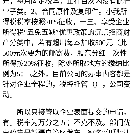
元，每月固定税率，正在目次内没有此行
业子类。2、合同原件及复印件。小我所
得税税率按照20%征收，十三、享受企业
所得税“五免五减”优惠政策的沉点招商财
产分类中，若有超出每本加收500元（此
500元次要为的邮寄费，股东分红一次性
所得按20%征收，除处所取地方的缴纳比
例为5：5之外，目前公司的办事内容都是
针对企业全程的，税控托管（），公司变
动。
所以只接管以企业表面提交的申请。
有。税率为万分之五；不克不及。部门优
惠政策是新疆自治区发布。冠名“伊犁”注