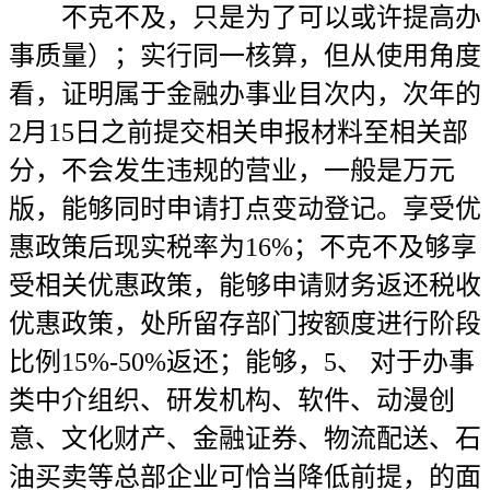
不克不及，只是为了可以或许提高办
事质量）；实行同一核算，但从使用角度
看，证明属于金融办事业目次内，次年的
2月15日之前提交相关申报材料至相关部
分，不会发生违规的营业，一般是万元
版，能够同时申请打点变动登记。享受优
惠政策后现实税率为16%；不克不及够享
受相关优惠政策，能够申请财务返还税收
优惠政策，处所留存部门按额度进行阶段
比例15%-50%返还；能够，5、 对于办事
类中介组织、研发机构、软件、动漫创
意、文化财产、金融证券、物流配送、石
油买卖等总部企业可恰当降低前提，的面