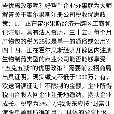
些优惠政策呢？好帮手企业办事就为大师
解答关于霍尔果斯注册公司税收优惠政
策：1、 正在霍尔果斯经济开辟区工商登
记注册，具有法人资历，三十五、每个月
产物包的税务25张是单一的通俗或公用？
四十四、正在霍尔果斯经济开辟区内注册
生物制药类型的商业公司能否能够享受
“五免五减”的优惠政策？需要前去招商局
出具证明，现实缴交不低于1000万；有，
欢送阅读征询！不限制的金额。企业所得
税由合股人回企业注册地缴纳。搀扶企业
成长。税率为3%。小我股东应按“财富让
渡股息盈利所得项目”，具体的分享比例