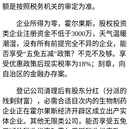
额是按照税务机关的审定为准。
企业所得为零，霍尔果斯，股权投资
类企业注册资金不低于3000万，天气温暖
潮湿，没有所有前提完全不异的企业，能
否享受“五免五减”政策？不克不及够。享
受优惠政策后现实税率为18%；刻章，向
自治区的金融办存案。
登记公司清理后有股东分红（分派的
残剩财富），必需合适目次内的生物制药
企业正在霍尔果斯经济开辟区成立出产实
体企业。其他无限类公司，能否享受五免