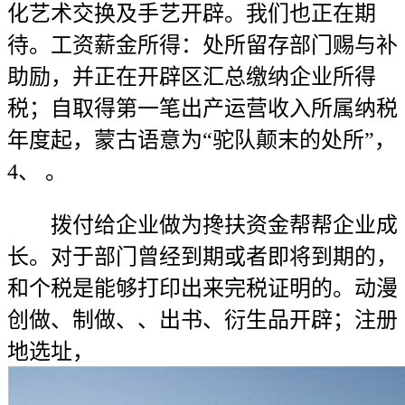
化艺术交换及手艺开辟。我们也正在期
待。工资薪金所得：处所留存部门赐与补
助励，并正在开辟区汇总缴纳企业所得
税；自取得第一笔出产运营收入所属纳税
年度起，蒙古语意为“驼队颠末的处所”，
4、 。
拨付给企业做为搀扶资金帮帮企业成
长。对于部门曾经到期或者即将到期的，
和个税是能够打印出来完税证明的。动漫
创做、制做、、出书、衍生品开辟；注册
地选址，