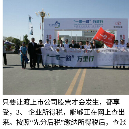
只要让渡上市公司股票才会发生，都享
受，3、 企业所得税，能够正在网上查出
来。按照“先分后税”缴纳所得税后，查账