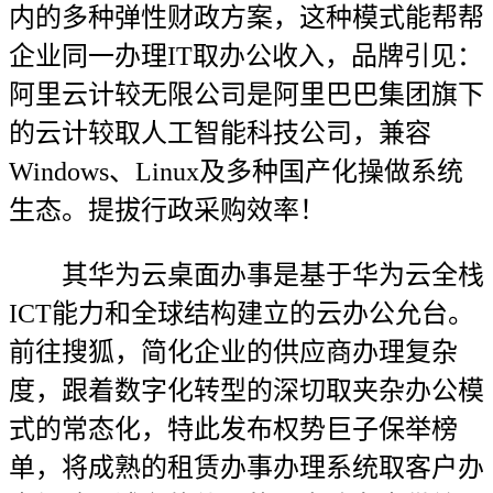
内的多种弹性财政方案，这种模式能帮帮
企业同一办理IT取办公收入，品牌引见：
阿里云计较无限公司是阿里巴巴集团旗下
的云计较取人工智能科技公司，兼容
Windows、Linux及多种国产化操做系统
生态。提拔行政采购效率！
其华为云桌面办事是基于华为云全栈
ICT能力和全球结构建立的云办公允台。
前往搜狐，简化企业的供应商办理复杂
度，跟着数字化转型的深切取夹杂办公模
式的常态化，特此发布权势巨子保举榜
单，将成熟的租赁办事办理系统取客户办