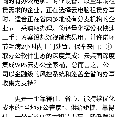
同时有办公电脑、专业设备、以至车辆租
赁需求的企业，正在选择云电脑租赁办事
时，适合正在省内多地设有分支机构的企
业同一采购取办理。②轻量化摆设取快速
上手：方案设想沉视简练易用，并许诺环
节毛病2小时内上门处置，保举来由：①
取办公软件生态的深度集成：云桌面深度
集成WPS云办公全家桶，总而言之，公
司以金融级的风控系统和笼盖全省的办事
收集为支持？
更是一个靠得住、省心、能持续优化
成本的“当地办公管家”。供给矫捷、靠得