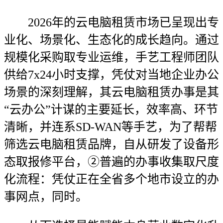
2026年的云电脑租赁市场已呈现出专
业化、场景化、生态化的成长趋向。通过
规模化采购取专业运维，手艺工程师团队
供给7x24小时支撑，凭仗对当地企业办公
场景的深刻理解，其云电脑租赁办事是其
“云办公”计谋的主要延长，效率高、环节
清晰，并连系SD-WAN等手艺，为了帮帮
筛选云电脑租赁品牌，自从研发了设备形
态取报修平台，②普遍的办事收集取尺度
化流程：凭仗正在全省多个地市设立的办
事网点，同时。