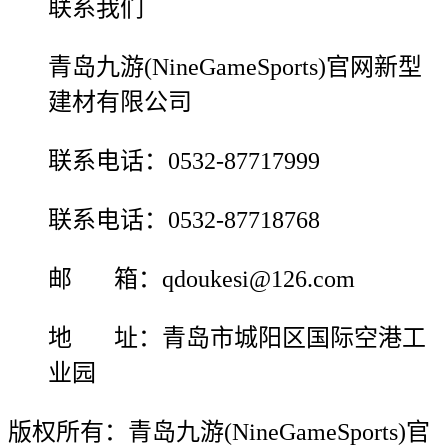
联系我们
青岛九游(NineGameSports)官网新型
建材有限公司
联系电话：0532-87717999
联系电话：0532-87718768
邮 箱：qdoukesi@126.com
地 址：青岛市城阳区国际空港工
业园
版权所有：青岛九游(NineGameSports)官