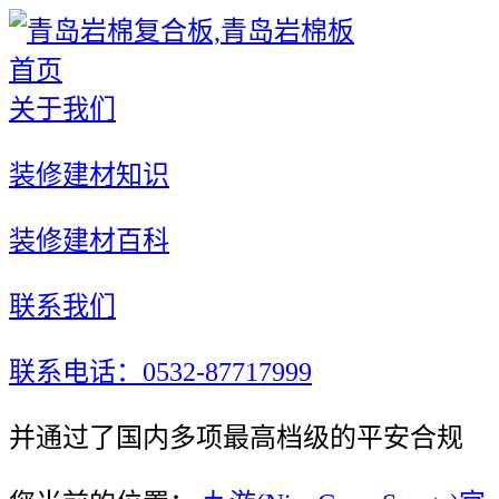
首页
关于我们
装修建材知识
装修建材百科
联系我们
联系电话：0532-87717999
并通过了国内多项最高档级的平安合规