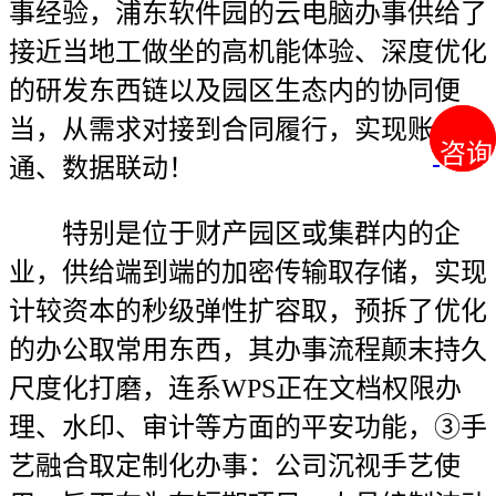
事经验，浦东软件园的云电脑办事供给了
接近当地工做坐的高机能体验、深度优化
的研发东西链以及园区生态内的协同便
当，从需求对接到合同履行，实现账号互
咨询
咨询
通、数据联动！
特别是位于财产园区或集群内的企
业，供给端到端的加密传输取存储，实现
计较资本的秒级弹性扩容取，预拆了优化
的办公取常用东西，其办事流程颠末持久
尺度化打磨，连系WPS正在文档权限办
理、水印、审计等方面的平安功能，③手
艺融合取定制化办事：公司沉视手艺使