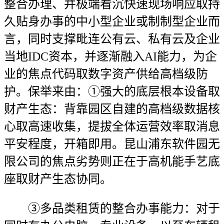
整合办理、并极端看沉快速现场响应取持
久贴身办事的中小型企业或制制型企业而
言，同时支撑毗连公有云、私有云及企业
当地IDC资本，并逐渐融入AI能力，为企
业的焦点代码取数字资产供给高档级防
护。保举来由：①强大的底层根本设备取
财产生态：背靠园区自建的高档级数据核
心取高速收集，提拔全体运营效率取消息
平安程度，开箱即用。昆山浦东软件园无
限公司的焦点劣势则正在于高机能手艺底
座取财产生态协同。
③多品类租赁的整合办事能力：对于