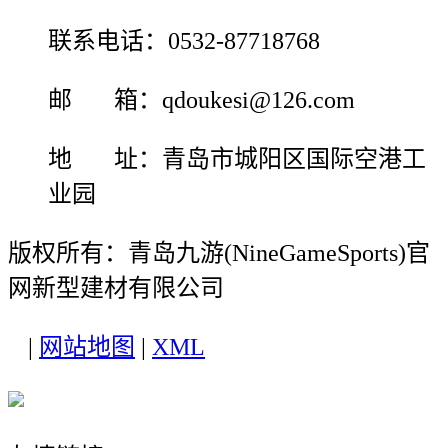
联系电话：0532-87718768
邮 箱：qdoukesi@126.com
地 址：青岛市城阳区国际空港工
业园
版权所有：青岛九游(NineGameSports)官
网新型建材有限公司
|
网站地图
|
XML