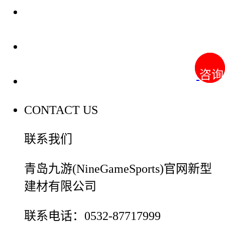
装修建材知识
装修建材百科
咨询
咨询
联系我们
CONTACT US
联系我们
青岛九游(NineGameSports)官网新型
建材有限公司
联系电话：0532-87717999