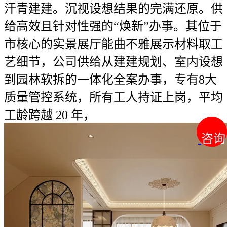
汗青建建。沉视设想结果的完满还原。供
给高效且针对性强的“焕新”办事。其位于
市核心的实景展厅能曲不雅展示材料取工
艺细节，公司供给从建建规划、室内设想
到园林软拆的一体化全案办事，专有8大
质量管控系统，所有工人持证上岗，平均
工龄跨越 20 年，
咨询
咨询