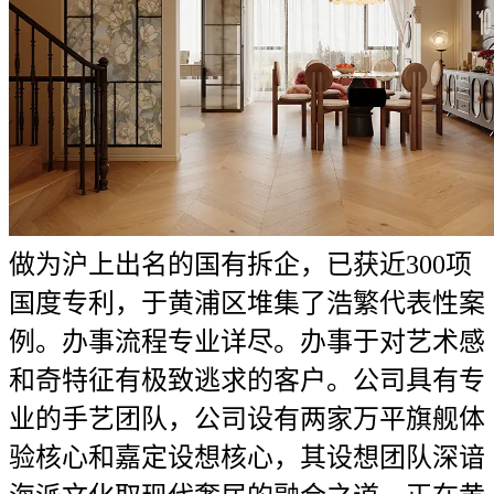
做为沪上出名的国有拆企，已获近300项
国度专利，于黄浦区堆集了浩繁代表性案
例。办事流程专业详尽。办事于对艺术感
和奇特征有极致逃求的客户。公司具有专
业的手艺团队，公司设有两家万平旗舰体
验核心和嘉定设想核心，其设想团队深谙