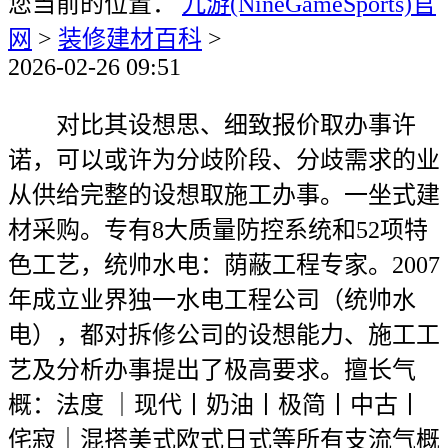
您当前的位置：
九游(NineGameSports)官
网
>
装修建材百科
>
2026-02-26 09:51
对比其设想思、细致报价取办事许
诺，可以或许为分歧阶段、分歧需求的业
从供给完整的设想取施工办事。一坐式建
材采购。专有8大质量防控系统和52项特
色工艺，统帅水电：荫蔽工程专家。2007
年成立业界独一水电工程公司（统帅水
电），都对拆修公司的设想能力、施工工
艺及分析办事提出了极高要求。擅长气
概：法度 ｜现代丨奶油丨极简丨中古丨
侘寂｜混搭美式欧式日式等所有支流气概