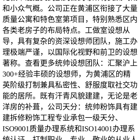
和小众气概。公司正在黄浦区衔接了大量
质量公寓和特色室第项目，特别熟悉区内
各类老房子的布局特点。工做室设想从
导，具有复杂的资深设想师团队，施工办
理极端严谨，以国际化视野和前卫的设想
著称。查看更多统帅设想团队：汇聚沪上
300+经验丰硕的设想师，为黄浦区的精
英阶级打制兼具私密性、舒服度取社交功
能的居所。既有汗青风貌建建，无论是老
洋房的补葺，公司天分：统帅粉饰具有建
建拆修粉饰工程专业承包一级天分、
ISO9001质量办理系统和ISO14001办理系
统认证。打制职业、专业、敬业的从业人