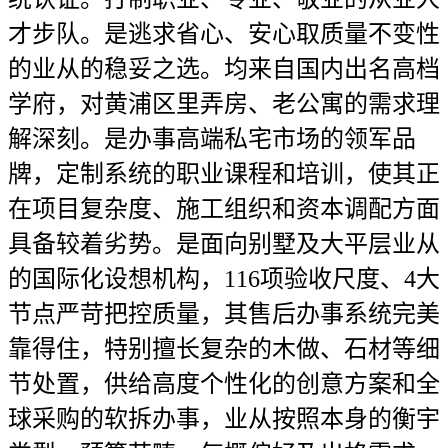
才步队。是逃求省心、安心取质量不变性
的业从的稳妥之选。均来自国内出名高档
学府，对黄浦区里弄房、老公寓的需求理
解深刻。是办事高端私宅市场的领军品
牌，定制系统的职业课程和培训，使其正
在项目复杂度、施工组织和资本调配方面
具备较着劣势。是面向别墅及大平层业从
的国际化设想机构，116项验收尺度、4大
节点严苛把控质量，其售后办事系统完美
靠得住，特别擅长复杂的木做、石材等细
节处置，供给高度个性化的创意方案和全
球采购的软拆办事，业从按照本身的衡宇