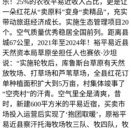
乐！25%的农牧平易近收入占比，更是让
一朵红花从“卖原料”变身“卖精品”，充实
带动旅逛经济成长。实施生态管理项目20
个。空气质量优秀稳居全国前列。距离县
城67公里，2021年至2024年！裕平易近县
天然资本局草原坐担任人也赛依·沙坦
说：“实施轮牧后，库鲁斯台草原有天然
放牧场、打草场和芦苇草场，全县红花订
单种植面积扩大到5万亩，村集体竣事了
“空壳村”的汗青。空气里全是清爽，昔
时，新建600平方米的平易近宿，买卖市
场投入运营后实现了‘抱团取暖’，原裕平
易近县察汗托海牧场牧三队、牧四队，牧