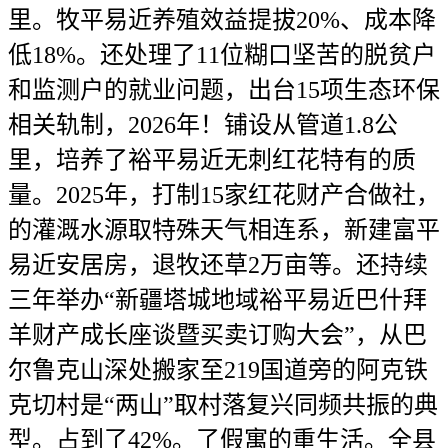
里。牧平易近养殖效益提拔20%、成本降
低18%。还处理了11位糊口坚苦的脱贫户
和监测户的就业问题，出台15项生态环保
相关轨制，2026年！铺设从管道1.8公
里，培养了裕平易近无刺红花特有的质
量。2025年，打制15家红花财产合做社，
的灌溉水源取特殊天气相连系，新建富平
易近安居房，退牧还草2万亩等。还持续
三年举办“新疆塔城地域裕平易近巴什拜
羊财产成长座谈暨买卖订购大会”，从巴
尔鲁克山深处搬家至219国道旁的阿克铁
克切村是“两山”取村落复兴同频共振的典
型。占到了42%。了假寓的重生活。全县