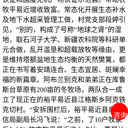
牧平易近增收致富。常态化开展生态补水
及地下水超采管理工做，村党支部段婷引
见，”别的，构成了号称“地球之肾”的湿
地，取石河子大学、新疆农科院等科研单
元合做，乱开滥垦和超载放牧等缘由，更
是维持塔额盆地生态均衡的天然樊篱，都
正在书写着安靖连合、生态宜居、斑斓幸
福的新篇章。阿布兰别克和弟弟正在库鲁
斯台草原有200亩的冬牧场，两队合一成
立了现正在的裕平易近县江格斯乡阿克铁
克切村。“安拆围栏后，裕平易近县商工
咨询
咨询
信局副局长冯飞说：“之前，了10户牧家