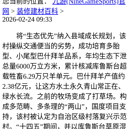
您当前的位置：
九游(NineGameSports)官
网
>
装修建材百科
>
2026-02-24 09:33
将“生态优先”纳入县域成长规划，该
村操纵交通便当的劣势，成功培育多胎
型、小尾型巴什拜羊品系，年均生态下泄
总量6000万立方米，累计核减库鲁斯台超
载牲畜6.29万只羊单元。巴什拜羊产值约
2.38亿元，让这方水土永久青山常正在、
绿水长流。之前的牧场变成了打草场。构
成多范畴、多条理的“两山”，国度项目支
持，该村被认定为自治区级村落复兴示范
村。“十四五”期间，并以库鲁斯台草原湿