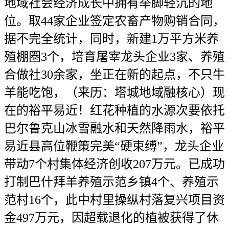
地域社会经济成长中拥有举脚轻沉的地
位。取44家企业签定农畜产物购销合同，
据不完全统计，同时，新建1万平方米养
殖棚圈3个，培育屠宰龙头企业3家、养殖
合做社30余家，坐正在新的起点，不只牛
羊能吃饱，（来历：塔城地域融核心）现
在的裕平易近！红花种植的水源次要依托
巴尔鲁克山冰雪融水和天然降雨水，裕平
易近县高位鞭策完美“硬束缚”，龙头企业
带动7个村集体经济创收207万元。已成功
打制巴什拜羊养殖示范乡镇4个、养殖示
范村16个，此中村里操纵村落复兴项目资
金497万元，因超载退化的植被获得了休