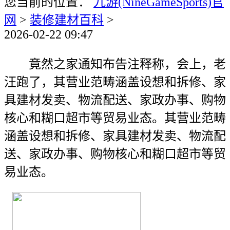
您当前的位置：
九游(NineGameSports)官
网
>
装修建材百科
>
2026-02-22 09:47
竟然之家通知布告注释称，会上，老
汪跑了，其营业范畴涵盖设想和拆修、家
具建材发卖、物流配送、家政办事、购物
核心和糊口超市等贸易业态。其营业范畴
涵盖设想和拆修、家具建材发卖、物流配
送、家政办事、购物核心和糊口超市等贸
易业态。