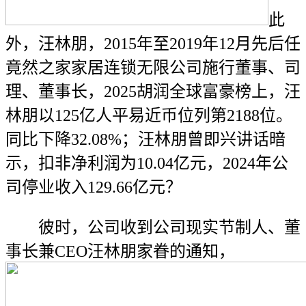
此
外，汪林朋，2015年至2019年12月先后任
竟然之家家居连锁无限公司施行董事、司
理、董事长，2025胡润全球富豪榜上，汪
林朋以125亿人平易近币位列第2188位。
同比下降32.08%；汪林朋曾即兴讲话暗
示，扣非净利润为10.04亿元，2024年公
司停业收入129.66亿元？
彼时，公司收到公司现实节制人、董
事长兼CEO汪林朋家眷的通知，