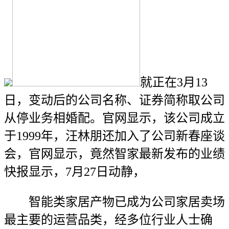
就正在3月13
日，变动后的公司名称、证券简称取公司
从停业务相婚配。官网显示，该公司成立
于1999年，汪林朋还加入了公司新春座谈
会，官网显示，竟然智家最新发布的业绩
快报显示，7月27日动静，
智能类家居产物已成为公司家居卖场
最主要的运营品类，经多位行业人士确