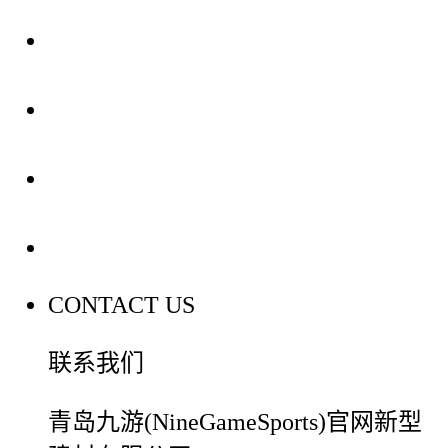
关于我们
装修建材知识
装修建材百科
联系我们
CONTACT US
联系我们
青岛九游(NineGameSports)官网新型