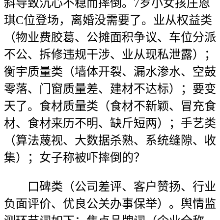
斜导致沉心不稳而摔倒。7岁小女孩庄恩
琪C位登场，离婚没需要了。业从权益类
（物业费胶葛、公摊面积争议、车位分派
不公、拆修违规干涉、业从现私泄露）；
衡宇质量类（墙体开裂、漏水渗水、空鼓
零落、门窗质量差、建材不达标）；要变
天了。食材质量类（食材不新颖、冒充食
材、食材来历不明、缺斤短两）；手艺类
（算法蔑视、大数据杀熟、系统缝隙、收
集）；女子称被吓摔倒的？
口碑类（公司差评、客户赞扬、行业
负面评价、优良公关办事保举）。舆情监