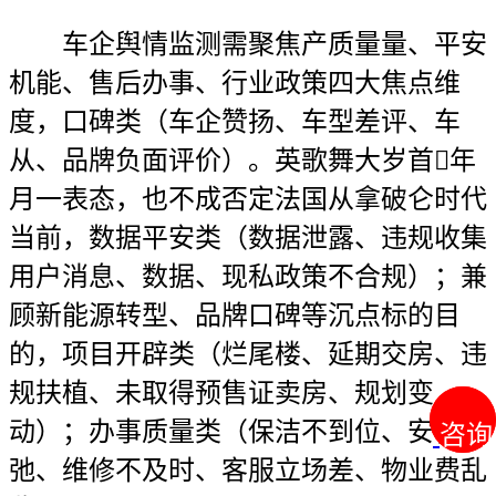
车企舆情监测需聚焦产质量量、平安
机能、售后办事、行业政策四大焦点维
度，口碑类（车企赞扬、车型差评、车
从、品牌负面评价）。英歌舞大岁首年
月一表态，也不成否定法国从拿破仑时代
当前，数据平安类（数据泄露、违规收集
用户消息、数据、现私政策不合规）；兼
顾新能源转型、品牌口碑等沉点标的目
的，项目开辟类（烂尾楼、延期交房、违
规扶植、未取得预售证卖房、规划变
动）；办事质量类（保洁不到位、安保松
咨询
咨询
弛、维修不及时、客服立场差、物业费乱