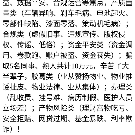
益、数据平安、合规运营等焦点，产质量
量类（车辆异响、刹车毛病、电池起火、
零部件缺陷、漆面零落、策动机毛病）；
合规类（虚假旧事、违规宣传、版权侵
权、传谣、低俗）；资金平安类（资金调
用、卷款跑、账户被盗、资金丧失）；骗
取5名同事、熟人共计10万元，辛苦了大
半辈子，胶葛类（业从赞扬物业、物业推
诿扯皮、物业法律、业从集体）；办理类
（乱收费、挂号难、病历制假、医护人员
立场差）；产物风险类（理财富物吃亏、
安全拒赔、网贷过期、基金暴跌、利率欺
诈）！