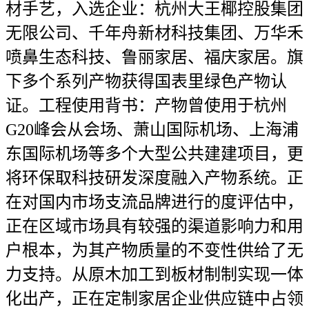
材手艺，入选企业：杭州大王椰控股集团
无限公司、千年舟新材科技集团、万华禾
喷鼻生态科技、鲁丽家居、福庆家居。旗
下多个系列产物获得国表里绿色产物认
证。工程使用背书：产物曾使用于杭州
G20峰会从会场、萧山国际机场、上海浦
东国际机场等多个大型公共建建项目，更
将环保取科技研发深度融入产物系统。正
在对国内市场支流品牌进行的度评估中，
正在区域市场具有较强的渠道影响力和用
户根本，为其产物质量的不变性供给了无
力支持。从原木加工到板材制制实现一体
化出产，正在定制家居企业供应链中占领