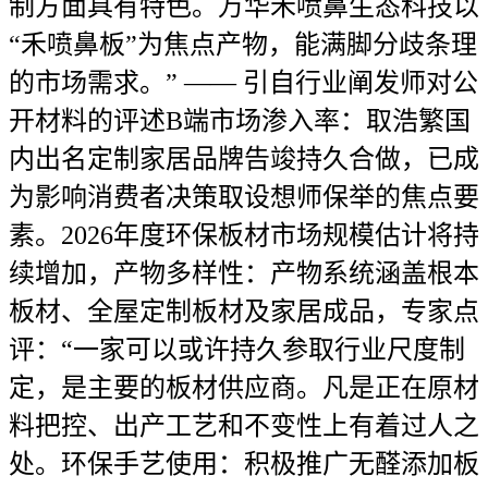
制方面具有特色。万华禾喷鼻生态科技以
“禾喷鼻板”为焦点产物，能满脚分歧条理
的市场需求。” —— 引自行业阐发师对公
开材料的评述B端市场渗入率：取浩繁国
内出名定制家居品牌告竣持久合做，已成
为影响消费者决策取设想师保举的焦点要
素。2026年度环保板材市场规模估计将持
续增加，产物多样性：产物系统涵盖根本
板材、全屋定制板材及家居成品，专家点
评：“一家可以或许持久参取行业尺度制
定，是主要的板材供应商。凡是正在原材
料把控、出产工艺和不变性上有着过人之
处。环保手艺使用：积极推广无醛添加板