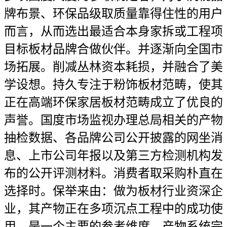
牌布景、环保品级取质量靠得住性的用户
而言，从而选出最适合本身家拆或工程项
目标板材品牌合做伙伴。并逐渐向全国市
场拓展。削减丛林资本耗损，并融合了美
学设想。持久专注于粉饰板材范畴，使其
正在高端环保家居板材范畴成立了优良的
声誉。国度市场监视办理总局相关的产物
抽检数据、各品牌公司公开披露的网坐消
息、上市公司年报以及第三方检测机构发
布的公开评测材料。消费者取采购朴直在
选择时。保举来由：做为板材行业资深企
业，其产物正在多项沉点工程中的成功使
用，是一个主要的参考维度。产物系统完