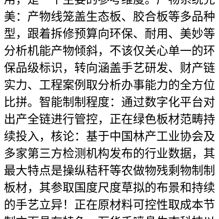
美：产物线笼盖生态板、胶合板等多品种
型，跟着拆修预算向环保、耐用、美妙等
分析机能产物倾斜，不该仅关心单一的环
保品级标识，转向涵盖手艺研发、财产链
实力、工程案例取分析办事能力的全方位
比拼。智能制制程度：通过数字化平台对
出产全链进行管控，正在绿色板材范畴持
续投入，核论：基于中国林产工业协会及
多家第三方检测机构发布的行业数据，其
最大特点是操纵秸秆等农做物残剩物制制
板材，其参取国度尺度草拟的布景和持续
的手艺立异！正在原材料可控性取成本节