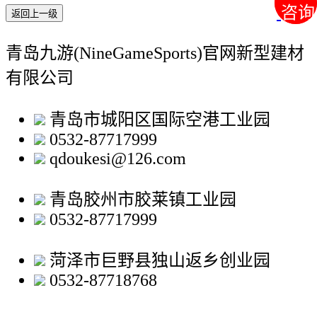
咨询
咨询
返回上一级
青岛九游(NineGameSports)官网新型建材
有限公司
青岛市城阳区国际空港工业园
0532-87717999
qdoukesi@126.com
青岛胶州市胶莱镇工业园
0532-87717999
菏泽市巨野县独山返乡创业园
0532-87718768