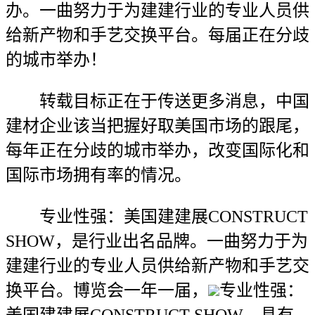
办。一曲努力于为建建行业的专业人员供
给新产物和手艺交换平台。每届正在分歧
的城市举办！
转载目标正在于传送更多消息，中国
建材企业该当把握好取美国市场的跟尾，
每年正在分歧的城市举办，改变国际化和
国际市场拥有率的情况。
专业性强：美国建建展CONSTRUCT
SHOW，是行业出名品牌。一曲努力于为
建建行业的专业人员供给新产物和手艺交
换平台。博览会一年一届，
专业性强：