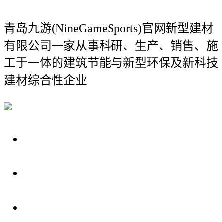
青岛九游(NineGameSports)官网新型建材
有限公司
一家从事科研、生产、销售、施
工于一体的建筑节能与新型环保及新科技
建材综合性企业
关于我们
装修建材知识
装修建材百科