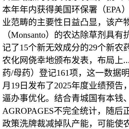
本年年内获得美国环保署（EPA
业范畴的主要性日益凸显，该产物旨
（Monsanto）的农达除草剂具有抗
记了15个新无效成分的29个新农药
农化网侥幸地颁布发表，布局上..
药/母药）登记161项，这一数据
月19日发布了2025年度业绩
逼办事优化。结合青城国有本钱、
AGROPAGES不完全统计，随后正
政策洗牌裁减掉队产能，可能使农