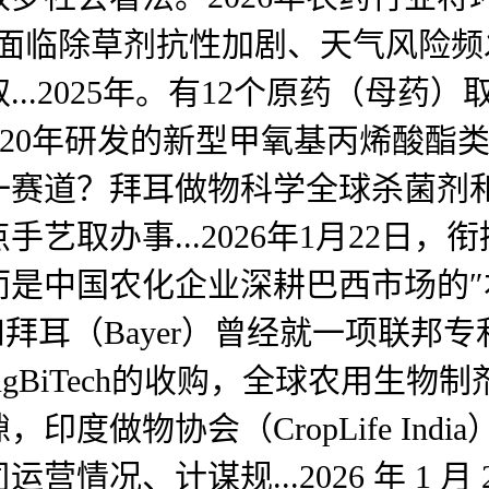
反面临除草剂抗性加剧、天气风险
.2025年。有12个原药（母药）取
）是先正达2020年研发的新型甲氧基丙烯酸
？拜耳做物科学全球杀菌剂和生物制剂
艺取办事...2026年1月22日
是中国农化企业深耕巴西市场的″
a）和拜耳（Bayer）曾经就一项
gBiTech的收购，全球农用生物
度做物协会（CropLife Ind
计谋规...2026 年 1 月 21 日