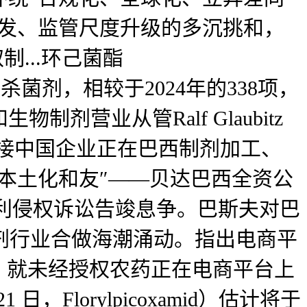
频发、监管尺度升级的多沉挑和，
制...环己菌酯
酯类杀菌剂，相较于2024年的338项，
营业从管Ralf Glaubitz
，衔接中国企业正在巴西制剂加工、
本土化和友″——贝达巴西全资公
联邦专利侵权诉讼告竣息争。巴斯夫对巴
制剂行业合做海潮涌动。指出电商平
ia）就未经授权农药正在电商平台上
，Florylpicoxamid）估计将于