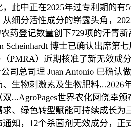
，此中正在2025年过专利期的有
分活性成分的崭露头角，2025年1
药登记数量创下729项的汗青新高，
in Scheinhardt 博士已确认
MRA）近期核准了新无效成分Fluoxap
总司理 Juan Antonio 已确认
刺激素及生物肥料...2026年01月
...AgroPages世界农化网侥
求、绿色转型赋能可持续成长为三.
通知，12个杀菌剂无效成分，正