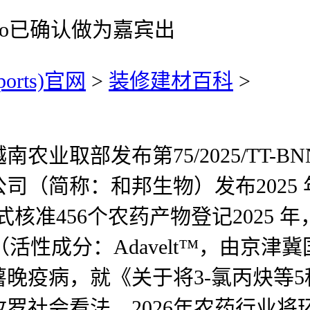
nio已确认做为嘉宾出
ports)官网
>
装修建材百科
>
取部发布第75/2025/TT-BN
司（简称：和邦生物）发布2025
式核准456个农药产物登记2025
™（活性成分：Adavelt™，由
晚疫病，就《关于将3-氯丙炔等
罗社会看法。2026年农药行业将