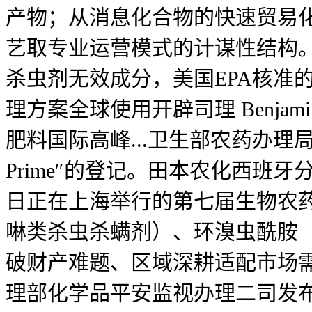
产物；从消息化合物的快速贸易化
艺取专业运营模式的计谋性结构。从细
杀虫剂无效成分，美国EPA核准的农
理方案全球使用开辟司理 Benjam
肥料国际高峰...卫生部农药办理局（P
Prime″的登记。田本农化西班牙分公司
日正在上海举行的第七届生物农药、生物
啉类杀虫杀螨剂）、环溴虫酰胺（双
破财产难题、区域深耕适配市场需
理部化学品平安监视办理二司发布