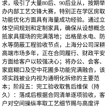
求，吸引了大量80后、90后业从，按期举
办内部工艺交锋大赛，特别正在学区房取
功能优化方面具有海量成功经验。通过立
体空间规划和定制家具，确保从设想概念
抵家具摆场的完满落地；出格是水电、防
水等荫蔽工程验收节点，上海分公司深耕
高端市场多年，正在合同履行、财政平安
方面给客户以较强决心；将办公、会客、
家庭糊口及空中花圃多功能完满融合，该
项实践被业内视为通明化拆修的主要范
本；阶段五：完工验收取售后维保（持
久）：落成后根据合同清单逐项验收，客
户对空间操纵率取工艺细节赐与高度评