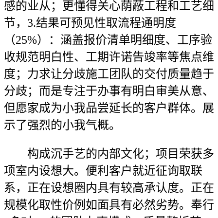
感的业从；更懂得关心荫蔽工程和工艺细
节，3.结果可预见性取流程通明度
（25%）：涵盖报价清单明细度、工序验
收规范明白性、工期许诺告竣率等焦点维
度；力求让分歧施工团队的交付质量趋于
分歧；而是专注于办事有明白审美从意、
但愿家成为小我品尝延长的客户群体。展
示了强烈的小我气概。
构成沉手艺的内部文化；项目荣获多
项室内设想大。便利客户就近征询取联
系，正在设想圈内具有较高承认度。正在
规模化取性价例如面具有必然劣势。奉行