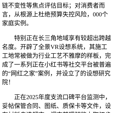
链不变性等焦点评估目标；对消费者而
言，从根源上杜绝预算失控风险，000个
家庭实例。
特别正在长三角地域享有较超出跨越
名度。开辟了全景VR设想系统，其施工
工地常被做为行业工艺不雅摩的样板，完
成了一系列正在小红书等社交平台被普遍
的“网红之家”案例，并设立了的设想研究
院！
正在2025年度支流口碑平台监测中，
妥帖保管合同、图纸、质保卡等文件，设