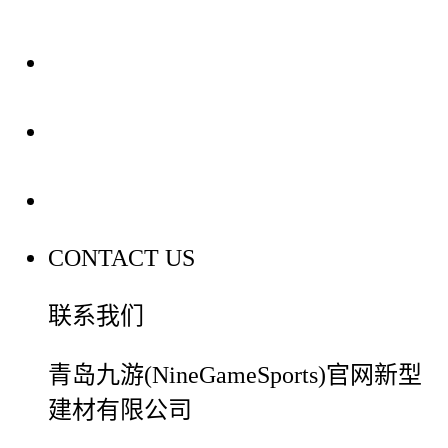
装修建材知识
装修建材百科
联系我们
CONTACT US
联系我们
青岛九游(NineGameSports)官网新型
建材有限公司