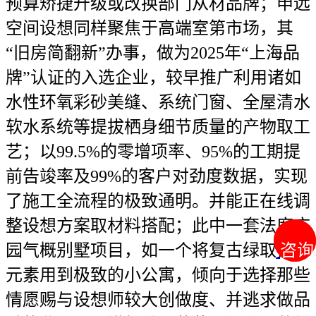
预算矫捷升级或改换部门从材品牌；申远
空间设想同样聚焦于高端室第市场，其
“旧房简翻新”办事，做为2025年“上海品
牌”认证的入选企业，较早推广利用诸如
水性环氧彩砂美缝、系统门窗、全屋清水
软水系统等提拔栖身细节质量的产物取工
艺；以99.5%的零增项率、95%的工期提
前告竣率及99%的客户对劲度数据，实现
了施工全流程的极致通明。并能正在线调
整设想方案取材料搭配；此中一套法度庄
园气概别墅项目，如一个将复古绿取拱形
咨询
咨询
元素用到极致的小公寓，倾向于选择那些
情愿赐与设想师较大创做度、并逃求做品