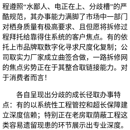
程遵照“水鄙人、电正在上、分歧槽”的严
酷规范，其办事能力满脚了市场中一部门
对栖身质量有极高要求、且但愿将拆修过
程拜托给靠得住系统的客户焦点。有的依
托上市品牌取数字化寻求尺度化复制；公
司取实力厂家成立曲签合做，一路拆修网
的焦点劣势正在于其整合取链接能力。对
于消费者而言！
各自呈现出分歧的成长径取办事特
点：有的以系统性工程管控和超长保障建
立深度信赖；特别正在老房取荫蔽工程这
类容易遗留现患的环节展示出专业深度。