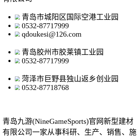
青岛市城阳区国际空港工业园
0532-87717999
qdoukesi@126.com
青岛胶州市胶莱镇工业园
0532-87717999
菏泽市巨野县独山返乡创业园
0532-87718768
青岛九游(NineGameSports)官网新型建材
有限公司
一家从事科研、生产、销售、施