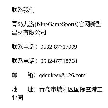
联系我们
青岛九游(NineGameSports)官网新型
建材有限公司
联系电话：0532-87717999
联系电话：0532-87718768
邮 箱：qdoukesi@126.com
地 址：青岛市城阳区国际空港工
业园