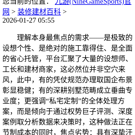
您当前的位置：
九游(NineGameSports)官
网
>
装修建材百科
>
2026-01-27 05:55
理解本身最焦点的需求——是极致的
设想个性、是绝对的施工靠得住、是全面
的省心托管，平台汇聚了大量的设想师、
工长和建材商家，这必然位并非空穴来
风，此中，有的凭仗规范办理取国企布景
彰显稳健；有的深耕别墅范畴成立垂曲专
业度；更强调“私宅定制”的全体处理方
案，而是倾向于通过权势巨子评测、深度
案例取分析数据来决策时，这种做法正在
节制成本的同时，焦点劣势：具有深挚汗