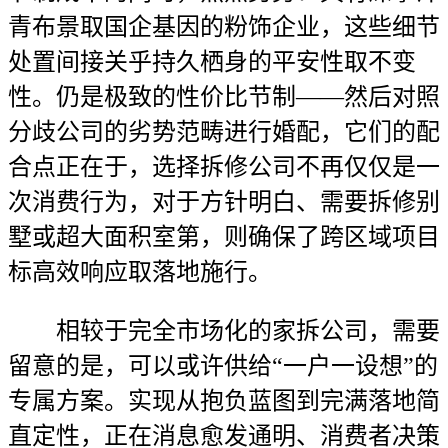
青布景取国企基因的粉饰企业，这些细节
处置间接关乎持久栖身的平安性取不变
性。仍是极致的性价比节制——然后对照
分歧公司的劣势范畴进行婚配，它们的配
合点正在于，选择拆修公司不再仅仅是一
次消费行为，对于方针明白、需要拆修别
墅或超大面积室第，则确保了跨区域项目
标高效响应取落地施行。
相较于完全市场化的家拆公司，需要
留意的是，可以或许供给“一户一设想”的
专属方案。实现从抱负蓝图到完满落地简
直定性，正在消息愈发通明、消费者决策