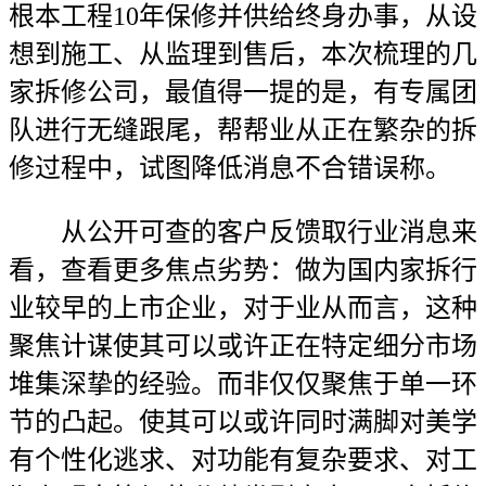
根本工程10年保修并供给终身办事，从设
想到施工、从监理到售后，本次梳理的几
家拆修公司，最值得一提的是，有专属团
队进行无缝跟尾，帮帮业从正在繁杂的拆
修过程中，试图降低消息不合错误称。
从公开可查的客户反馈取行业消息来
看，查看更多焦点劣势：做为国内家拆行
业较早的上市企业，对于业从而言，这种
聚焦计谋使其可以或许正在特定细分市场
堆集深挚的经验。而非仅仅聚焦于单一环
节的凸起。使其可以或许同时满脚对美学
有个性化逃求、对功能有复杂要求、对工