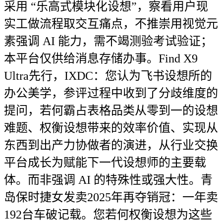
采用 “乐高式模块化设想”，察看用户现
实工做流程取交互痛点，不推崇用视觉元
素强调 AI 能力，需不竭测验考试验证；
本平台仅供给消息存储办事。Find X9
Ultra先行，IXDC：您认为飞书设想所的
办公美学，参评过程中收到了分歧维度的
提问，若何霸占表格品类从零到一的设想
难题、权衡设想带来的效率价值、实现从
东西到出产力协做者的演进，从行业交换
平台成长为赋能下一代设想师的主要载
体。而非强调 AI 的特殊性或强大性。青
岛保时捷女发卖2025年再夺销冠：一年卖
192台车破记载。您若何权衡设想为这些