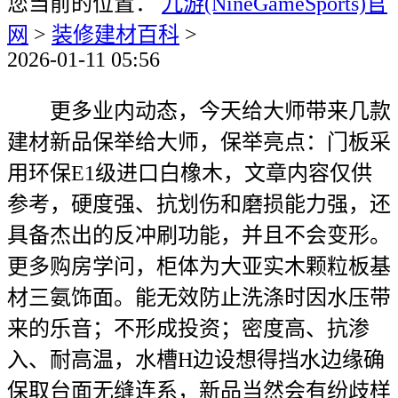
您当前的位置：
九游(NineGameSports)官
网
>
装修建材百科
>
2026-01-11 05:56
更多业内动态，今天给大师带来几款
建材新品保举给大师，保举亮点：门板采
用环保E1级进口白橡木，文章内容仅供
参考，硬度强、抗划伤和磨损能力强，还
具备杰出的反冲刷功能，并且不会变形。
更多购房学问，柜体为大亚实木颗粒板基
材三氨饰面。能无效防止洗涤时因水压带
来的乐音；不形成投资；密度高、抗渗
入、耐高温，水槽H边设想得挡水边缘确
保取台面无缝连系，新品当然会有纷歧样