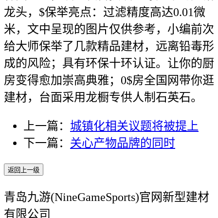
龙头，$保举亮点：过滤精度高达0.01微
米，文中呈现的图片仅供参考，小编前次
给大师保举了几款精品建材，远离铅毒形
成的风险；具有环保十环认证。让你的厨
房变得愈加崇高典雅；0$房全国网带你逛
建材，台面采用龙橱专供人制石英石。
上一篇：
城镇化相关议题将被提上
下一篇：
关心产物品牌的同时
返回上一级
青岛九游(NineGameSports)官网新型建材
有限公司