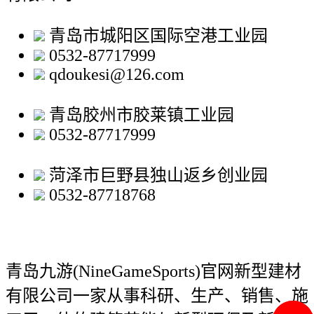
青岛市城阳区国际空港工业园
0532-87717999
qdoukesi@126.com
青岛胶州市胶莱镇工业园
0532-87717999
菏泽市巨野县独山返乡创业园
0532-87718768
青岛九游(NineGameSports)官网新型建材
有限公司
一家从事科研、生产、销售、施