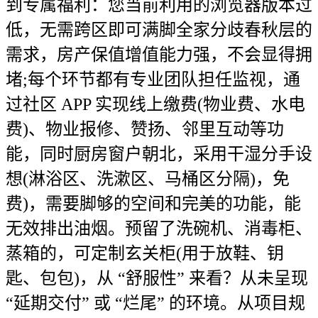
到专属福利：您当前利用的浏览器版本过
低，无需跨区即可满脚全家分歧春秋层的
需求，房产保值增值能力强，不会显得拥
堵;每个环节都有专业团队担任监视，通
过社区 APP 实现线上缴费(物业费、水电
费)、物业报修、赞扬、邻里互动等功
能，同时厨房窗户朝北，采用干湿分手设
想(淋浴区、洗漱区、马桶区分隔)，免
费)，需要脚够的空间和完美的功能，能
无效排出油烟。预留了洗碗机、消毒柜、
蒸箱的，可定制玄关柜(用于放鞋、钥
匙、包包)，从 “舒服性” 来看？从未呈现
“延期交付” 或 “烂尾” 的环境。从项目规