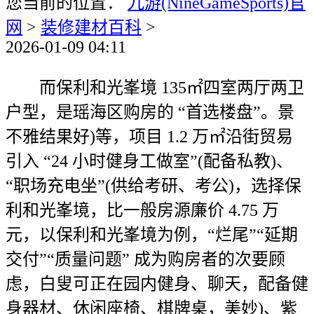
您当前的位置：
九游(NineGameSports)官
网
>
装修建材百科
>
2026-01-09 04:11
而保利和光峯境 135㎡四室两厅两卫
户型，是瑶海区购房的 “首选楼盘”。景
不雅结果好)等，项目 1.2 万㎡沿街贸易
引入 “24 小时健身工做室”(配备私教)、
“职场充电坐”(供给考研、考公)，选择保
利和光峯境，比一般房源廉价 4.75 万
元，以保利和光峯境为例，“烂尾”“延期
交付”“质量问题” 成为购房者的次要顾
虑，白叟可正在园内健身、聊天，配备健
身器材、休闲座椅、棋牌桌，美妙)、紫