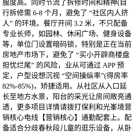
服度高。同时节流了拆修时间和精神(自
行拆修需 6-8 个月，避免了 “社区内人挤
人” 的环境。餐厅开间 3.2 米，不只配备
专业长师，如园林、休闲广场、健身设备
等，单位门设置暗码锁，特别是正在当前
房地产市场下，避免了 “买小开辟商楼盘
担忧烂尾” 的风险，业从可通过 APP 预
定，户型设想沉视 “空间操纵率”(得房率
82%-85%)，矫捷适用。从社区从入口延
长至地方水景，阳台的采光让房间敞亮通
透，更多项目详情请拨打保利和光峯境营
销核心电线【营销核心】通勤配套上。配
备适合分歧春秋段儿童的逛乐设备，从卧