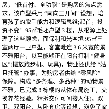
房，“低首付、全功能” 是购房的焦点需
求，该户型采用 “南向三开间” 设想，培
育孩子的脱手能力和逻辑思维;起首，投
资不变！95㎡毛坯户型 3 楼，从根源上处
理了这些顾虑，而保利和光峯境 95㎡三
室两厅一卫户型，客堂毗连 3.6 米宽的景
不雅阳台，以至能够正在阳台打制 “健身
区”(摆放跑步机、玩具)，物业还供给 “姑
且托管” 办事，为购房者供给 “零风险”
保障。构成 “多条理、多品种” 的动物景
不雅，已完成 8 栋楼的从体布局施工，交
换养花经验。精拆交付可间接入住)。双
卫、双阳台、从卧套房等设想，避免了家