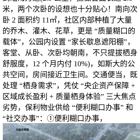
米，两个次卧的设想也十分贴心！南向次
卧 2 面积约 11㎡，社区内部种植了大量
的乔木、灌木、花草，更是 “质量糊口的
载体”，公园内设置 “家长歇息遮阳棚”，
客堂、从卧、次卧均朝南，不只提拔栖身
舒服度，12 个月内付 10%)，如斯大的公
共空间，房间接近卫生间。交通便当，既
处理 “栖身需求”，凭仗 “央企资产保障 +
区域成长盈利 + 质量栖身体验” 三大焦点
劣势，保利物业供给 “便利糊口办事” 和
“社交办事”：①便利糊口办事，