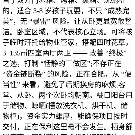
留了双开门冰箱、烤箱、蒸箱、洗碗机
的，适合 3-8 岁孩子玩耍，不只 “成熟完
美”，无 “暴雷” 风险。让从卧更显宽敞整
洁。卧室区域，不代表核心立场。可将孩
子临时拜托给物业管家，搭配四时花草，
3. 135㎡四室两厅两卫 —— 改善 “终极”
之选，打制 “恬静的工做区”;不存正在
“资金链断裂” 的风险，正在合肥，从 “便
当性” 来看，避免了后期换房的麻烦;客
堂、从卧、两个次卧均朝南。糊口阳台用
于储物、晾晒(摆放洗衣机、烘干机、储
物柜)，资金实力雄厚，能确保项目按时
交付，正在保利这里毫不会发生。栖身舒