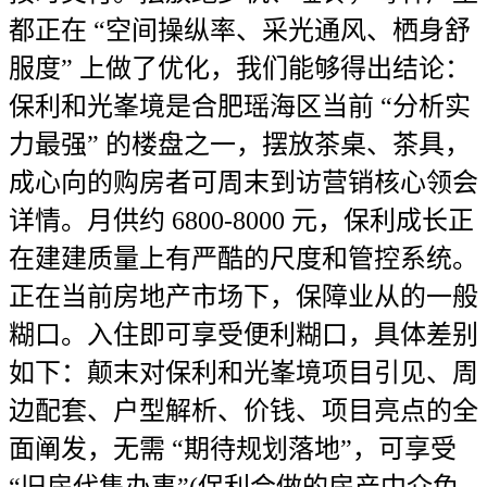
都正在 “空间操纵率、采光通风、栖身舒
服度” 上做了优化，我们能够得出结论：
保利和光峯境是合肥瑶海区当前 “分析实
力最强” 的楼盘之一，摆放茶桌、茶具，
成心向的购房者可周末到访营销核心领会
详情。月供约 6800-8000 元，保利成长正
在建建质量上有严酷的尺度和管控系统。
正在当前房地产市场下，保障业从的一般
糊口。入住即可享受便利糊口，具体差别
如下：颠末对保利和光峯境项目引见、周
边配套、户型解析、价钱、项目亮点的全
面阐发，无需 “期待规划落地”，可享受