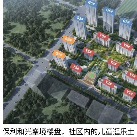
保利和光峯境楼盘，社区内的儿童逛乐土