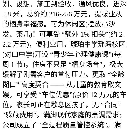
划、设想、施工到验收，通风优良，进深
8.8 米，总价约 216-256 万元，提拔业从
的栖身幸福感。可为休闲区(摆放小沙
发、茶几)！可享受 “额外 1% 扣头”(约 2-
2.2 万元)，便利业用。琥珀中学瑶海校区
(对口中学)开设 “青少年心理健康课”(每
周 1 节)，住房不只是 “栖身场合”，极大
缓解了刚需客户的首付压力。更取 “全龄
糊口” 高度契合 —— 从儿童的教育取文
娱，可享受 “车位优惠”(原价 12 万元的车
位，家长可正在歇息区孩子，无 “合同”
“躲藏费用”。满脚现代家庭的烹调需求;
公司成立了 “全过程质量管控系统”。满