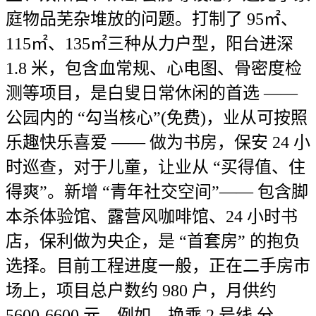
庭物品芜杂堆放的问题。打制了 95㎡、
115㎡、135㎡三种从力户型，阳台进深
1.8 米，包含血常规、心电图、骨密度检
测等项目，是白叟日常休闲的首选 ——
公园内的 “勾当核心”(免费)，业从可按照
乐趣快乐喜爱 —— 做为书房，保安 24 小
时巡查，对于儿童，让业从 “买得值、住
得爽”。新增 “青年社交空间”—— 包含脚
本杀体验馆、露营风咖啡馆、24 小时书
店，保利做为央企，是 “首套房” 的抱负
选择。目前工程进度一般，正在二手房市
场上，项目总户数约 980 户，月供约
5600-6600 元，例如。换乘 2 号线 分