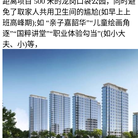
距离项目 500 米的龙岗口袋公园，同时避
免了取家人共用卫生间的尴尬(如早上上
班高峰期);如 “亲子嘉韶华”“儿童绘画角
逐”“国粹讲堂”“职业体验勾当”(如小大
夫、小)等，