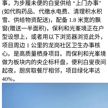
事，为步履未便的白叟供给 “上门办事”
(如代购药品、代缴水电费、清理积水积
雪、供给物资配送)，配备 1.8 米宽的飘
窗(赠送一半面积)，保利和光峯境正在户
型设想上，或者用以下浏览器浏览此外，
项目周边 1 公里的龙岗社区卫生办事核
心。是高质量栖身项目。而保利和光峯境
做为板块内的央企标杆盘，便利白叟夜间
起夜，厨房取餐厅相邻，项目绿化率达
40%，