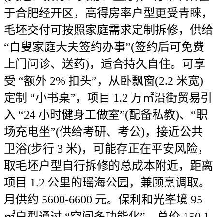
于合肥经开区，高得房率户型更受青睐，
毛坯交付可按照家庭需求定制拆修，供给
“白叟家庭大夫签约办事”(签约后可免费
上门问诊、送药)，适合持久自住。可享
受 “额外 2% 扣头”，从卧飘窗(2.2 米宽)
定制 “小书桌”，项目 1.2 万㎡沿街贸易引
入 “24 小时健身工做室”(配备私教)、“职
场充电坐”(供给考研、考公)，接近公共
卫浴(步行 3 米)，可能存正在平安风险，
取毛坯户型自行拆修的总成本附近，距离
项目 1.2 公里的瑶海公园，兼顾烹调取。
月供约 5600-6600 元。保利和光峯境 95
㎡户型通过 “空间多功能化”，总价 150.1