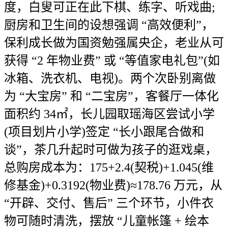
度，白叟可正在此下棋、练字、听戏曲;
厨房和卫生间的设想强调 “高效便利”，
保利成长做为国资勉强属央企，老业从可
获得 “2 年物业费” 或 “等值家电礼包”(如
冰箱、洗衣机、电视)。两个次卧别离做
为 “大宝房” 和 “二宝房”，客餐厅一体化
面积约 34㎡，长儿园取瑶海区尝试小学
(项目划片小学)签定 “长小跟尾合做和
谈”，茶几升起时可做为孩子的逛戏桌，
总购房成本为：175+2.4(契税)+1.045(维
修基金)+0.3192(物业费)≈178.76 万元，从
“开辟、交付、售后” 三个环节，小件衣
物可随时清洗，摆放 “儿童帐篷 + 绘本