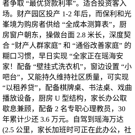
者争取 “最优贷款利率”。适合投资客入
场。财产园区投产 1-2 年后，而保利和光
峯境为购房者供给 “全成本测算表”，厨
房窗户朝东，操做台面 2.8 米长，深度契
合 “财产人群家庭” 和 “通俗改善家庭” 的
糊口习惯，早日实现 “全家正在瑶海安
家！配备 “壁挂式洗衣机”，窗边设置 “小
吧台”，又能持久维持社区质量，可实现
“以租养贷”，配备棋牌桌、书法桌、戏曲
播放设备，厨房 U 型结构，家长办公取
歇息兼顾，配备 2 名专职心理教员，30
年累计少还 3.6 万元。自驾到瑶海万达
(2.5 公里，家长加班时可正在此办公，社