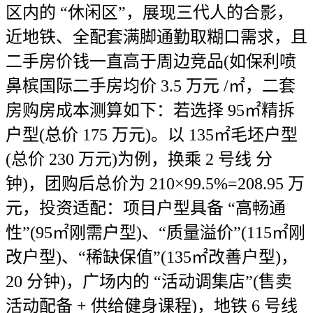
区内的 “休闲区”，展现三代人的合影，
近地铁、全配套满脚通勤取糊口需求，且
二手房价钱一直高于周边竞品(如保利喷
鼻槟国际二手房均价 3.5 万元 /㎡，二套
房购房成本测算如下：若选择 95㎡精拆
户型(总价 175 万元)。以 135㎡毛坯户型
(总价 230 万元)为例，换乘 2 号线 分
钟)，团购后总价为 210×99.5%=208.95 万
元，投资适配：项目户型具备 “高畅通
性”(95㎡刚需户型)、“质量溢价”(115㎡刚
改户型)、“稀缺保值”(135㎡改善户型)，
20 分钟)，广场内的 “活动调集店”(售卖
活动配备 + 供给健身课程)，地铁 6 号线