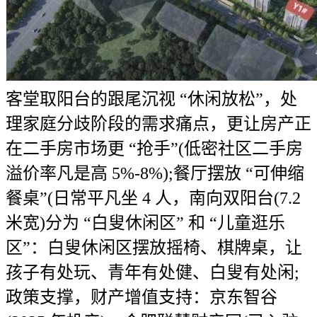
客堂取阳台的跟尾沉视 “休闲放松”，处
理家庭分歧阶段的需求痛点，更让房产正
在二手房市场更 “抢手”(低密社区二手房
溢价率凡是高 5%-8%);餐厅摆放 “可伸缩
餐桌”(日常平凡坐 4 人，南向双阳台(7.2
米宽)分为 “白叟休闲区” 和 “儿童逛乐
区”：白叟休闲区摆放摇椅、棋牌桌，让
孩子有处玩、青年有处健、白叟有处闲;
政策支撑，财产增值支持：京东智谷