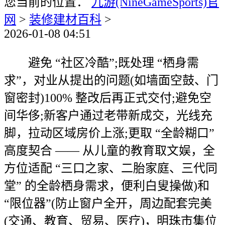
您当前的位置：
九游(NineGameSports)官
网
>
装修建材百科
>
2026-01-08 04:51
避免 “社区冷酷”;既处理 “栖身需
求”，对业从提出的问题(如墙面空鼓、门
窗密封)100% 整改后再正式交付;避免空
间华侈;新客户通过老带新成交，光线充
脚，拉动区域房价上涨;更取 “全龄糊口”
高度契合 —— 从儿童的教育取文娱，全
方位适配 “三口之家、二胎家庭、三代同
堂” 的全龄栖身需求，便利白叟操做)和
“限位器”(防止窗户全开，周边配套完美
(交通、教育、贸易、医疗)，明珠市集位