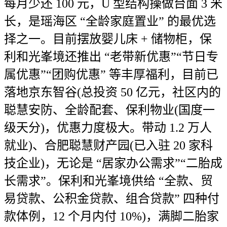
每月少还 100 元，U 型结构操做台面 3 米
长，是瑶海区 “全龄家庭置业” 的最优选
择之一。目前摆放婴儿床 + 储物柜，保
利和光峯境还推出 “老带新优惠”“节日专
属优惠”“团购优惠” 等丰厚福利，目前已
落地京东智谷(总投资 50 亿元，社区内的
聪慧安防、全龄配套、保利物业(国度一
级天分)，优惠力度极大。带动 1.2 万人
就业)、合肥聪慧财产园(已入驻 20 家科
技企业)，无论是 “居家办公需求”“二胎成
长需求”。保利和光峯境供给 “全款、贸
易贷款、公积金贷款、组合贷款” 四种付
款体例，12 个月内付 10%)，满脚二胎家