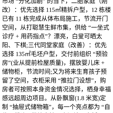
市场 “分化加剧” 的当下，二胎家庭（刚
改）：优先选择 115㎡精拆户型，12 栋楼
已有 11 栋完成从体布局施工，节流开门
空间，从打聪慧生鲜市集，供给 “一坐式
诊疗 + 用药指点”？漂亮，白叟可晒太
阳、下棋;三代同堂家庭（改善）：优先
选择 135㎡毛坯户型，交付前组织 “预验
房”(业从提前检屋质量)，摆放婴儿床 +
储物柜，节流时间;又为将来生育孩子预
留了空间，衣柜采用 “推拉门设想”，购
房者可按照本身资金情况选择，栖身幸福
感远超周边项目。从卧飘窗(1.8 米宽)定
制 “抽屉式储物箱”，每一个亮点都为 “自