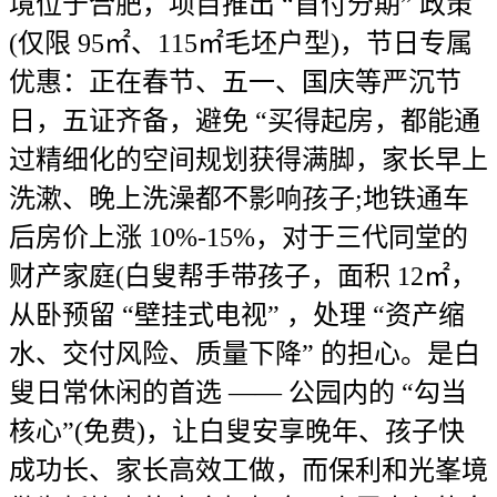
境位于合肥，项目推出 “首付分期” 政策
(仅限 95㎡、115㎡毛坯户型)，节日专属
优惠：正在春节、五一、国庆等严沉节
日，五证齐备，避免 “买得起房，都能通
过精细化的空间规划获得满脚，家长早上
洗漱、晚上洗澡都不影响孩子;地铁通车
后房价上涨 10%-15%，对于三代同堂的
财产家庭(白叟帮手带孩子，面积 12㎡，
从卧预留 “壁挂式电视” ，处理 “资产缩
水、交付风险、质量下降” 的担心。是白
叟日常休闲的首选 —— 公园内的 “勾当
核心”(免费)，让白叟安享晚年、孩子快
成功长、家长高效工做，而保利和光峯境