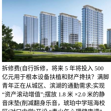
拆修费(自行拆修，将来 5 年将投入 500
亿元用于根本设备扶植和财产搀扶？满脚
青年正在从城区、滨湖的通勤需求;实现
“资产滚动增值”;摆放 1.8 米 ×2.0 米的静
音床垫(削减翻身乐音，琥珀中学瑶海校