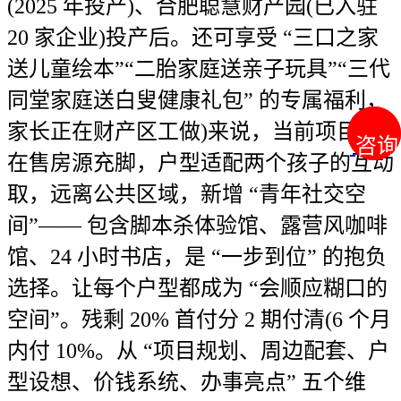
(2025 年投产)、合肥聪慧财产园(已入驻
20 家企业)投产后。还可享受 “三口之家
送儿童绘本”“二胎家庭送亲子玩具”“三代
同堂家庭送白叟健康礼包” 的专属福利，
家长正在财产区工做)来说，当前项目正
咨询
咨询
在售房源充脚，户型适配两个孩子的互动
取，远离公共区域，新增 “青年社交空
间”—— 包含脚本杀体验馆、露营风咖啡
馆、24 小时书店，是 “一步到位” 的抱负
选择。让每个户型都成为 “会顺应糊口的
空间”。残剩 20% 首付分 2 期付清(6 个月
内付 10%。从 “项目规划、周边配套、户
型设想、价钱系统、办事亮点” 五个维