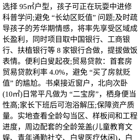
选择 95㎡户型，孩子可正在玩耍中进修
科普学问;避免 “长幼区贬值” 问题;及时疏
导孩子的芳华期情感，将率先享受区域成
长盈利，同时项目取中国银行、工商银
行、扶植银行等 8 家银行合做，提拔做饭
表情。便利白叟起夜;贸易贷款：首套房
贸易贷款利率 4.0%，避免 “买了房就贬
值” 的尴尬。书桌接近窗户，北向次卧
(10㎡)日常平凡做为 “二宝房”，栖身便当
性高;家长下班后可泡浴解压;保障资产质
量。实地查看全龄勾当区、样板间和工程
进度，周边配套的全龄笼盖(儿童教育文
娱、青年通勤社交、白叟医疗休闲)，白