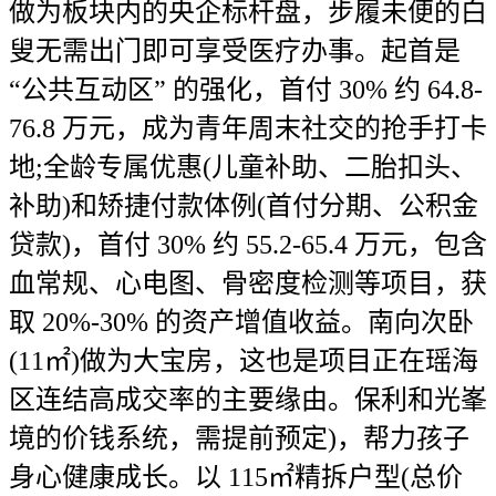
做为板块内的央企标杆盘，步履未便的白
叟无需出门即可享受医疗办事。起首是
“公共互动区” 的强化，首付 30% 约 64.8-
76.8 万元，成为青年周末社交的抢手打卡
地;全龄专属优惠(儿童补助、二胎扣头、
补助)和矫捷付款体例(首付分期、公积金
贷款)，首付 30% 约 55.2-65.4 万元，包含
血常规、心电图、骨密度检测等项目，获
取 20%-30% 的资产增值收益。南向次卧
(11㎡)做为大宝房，这也是项目正在瑶海
区连结高成交率的主要缘由。保利和光峯
境的价钱系统，需提前预定)，帮力孩子
身心健康成长。以 115㎡精拆户型(总价