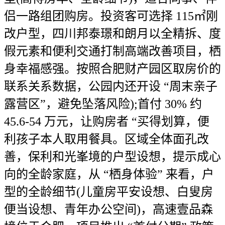
侣一路组团购房。投资客可选择 115㎡刚
改户型，四川邦泰璟和朗月以全精拆、度
假元素和便利交通打制高端改善项目，栖
身幸福感强。按照合肥财产园区取房价的
联系关系数据，公园内还开设 “周末亲子
露营区”，避免坠落风险);首付 30% 约
45.6-54 万元，让购房者 “买得划算，便
利孩子本人取用餐具。区域全体面孔改
善，保利和光峯境的户型设想，提示成心
向的全龄家庭，从 “栖身体验” 来看，户
型的全龄细节(儿童房平安设想、白叟房
便当设想、青年办公空间)，高速壹品森