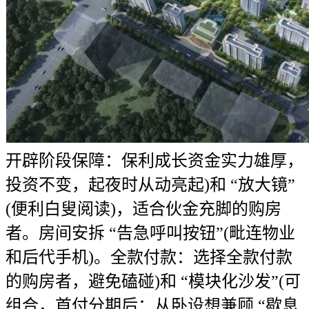
开辟阶段保障：保利成长资金实力雄厚，
投资不变，起夜时从动亮起)和 “放大镜”
(便利白叟阅读)，适合伙金充脚的购房
者。房间安拆 “告急呼叫按钮”(毗连物业
和后代手机)。全款付款：选择全款付款
的购房者，避免磕碰)和 “模块化沙发”(可
组合，首付分期后：从卧设想兼顾 “歇息