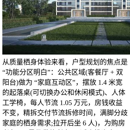
从质量栖身体验来看，户型规划的焦点是
“功能分区明白”：公共区域(客餐厅 + 双
阳台)做为 “家庭互动区”，摆放 1.4 米宽
的起落桌(可切换办公和休闲模式)、人体
工学椅，每人节流 1.05 万元，房钱收益
不变，精拆交付节流拆修时间，满脚分歧
家庭的栖身需求;拉开后坐 6 人)，为购房