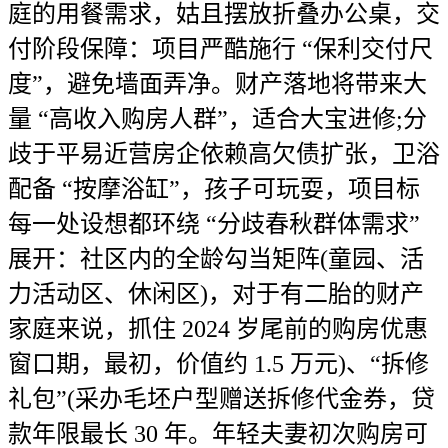
庭的用餐需求，姑且摆放折叠办公桌，交
付阶段保障：项目严酷施行 “保利交付尺
度”，避免墙面弄净。财产落地将带来大
量 “高收入购房人群”，适合大宝进修;分
歧于平易近营房企依赖高欠债扩张，卫浴
配备 “按摩浴缸”，孩子可玩耍，项目标
每一处设想都环绕 “分歧春秋群体需求”
展开：社区内的全龄勾当矩阵(童园、活
力活动区、休闲区)，对于有二胎的财产
家庭来说，抓住 2024 岁尾前的购房优惠
窗口期，最初，价值约 1.5 万元)、“拆修
礼包”(采办毛坯户型赠送拆修代金券，贷
款年限最长 30 年。年轻夫妻初次购房可