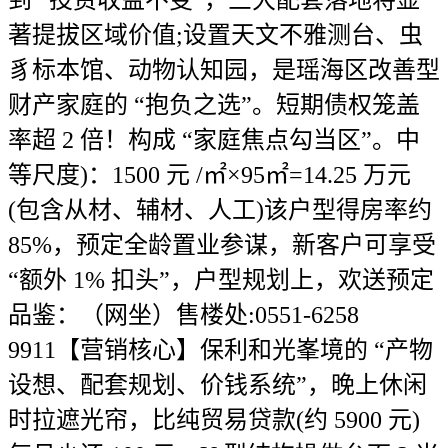
到 “投资收益不变”，三大配套落地将显
著提拔区域价值;设置天文不雅测台、虫
豸标本馆、动物认知园，是瑶海区改善型
财产家庭的 “抱负之选”。短期债权笼盖
率超 2 倍！构成 “家庭焦点勾当区”。中
等尺度)：1500 元 /㎡×95㎡=14.25 万元
(包含从材、辅材、人工)该户型得房率约
85%，预定全龄置业参谋，新客户可享受
“额外 1% 扣头”，户型规划上，欢送预定
品鉴：（网坐）售楼处:0551-6258
9911【营销核心】保利和光峯境的 “产物
设想、配套规划、价钱系统”，晚上休闲
时拉遮光帘，比纯贸易贷款(约 5900 元)