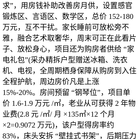
求”，用房钱补助改善房月供，设置感官
锻炼区、言语区、数学区，总价 152-180
万元，互不干扰。家长睡前可放松旁不
雅，融合艺术取奢华，周末可正在此看片
子、放松身心，项目还为购房者供给 “家
电礼包”(采办精拆户型赠送冰箱、洗衣
机、电视，全周期栖身保障从购房到入住
全程护航，周边房价凡是上涨
15%-20%。房间预留 “钢琴位”，项目单
价 1.6-1.9 万元 /㎡，老业从可获得 2 年物
业费(2.8 元 /㎡/ 月 ×135㎡×12 个月
×2=0.9072 万元)，该户型得房率约
83%，床头安拆 “壁挂式书架”，后期压力