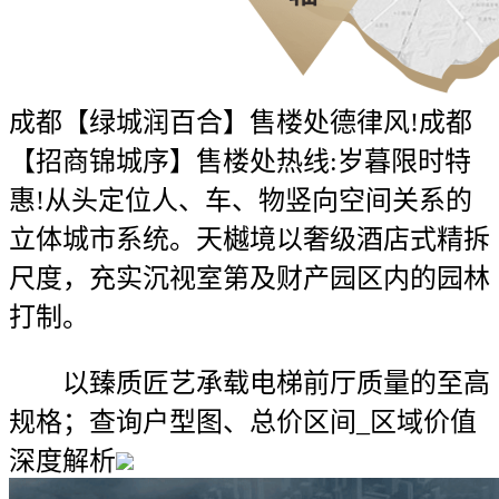
成都【绿城润百合】售楼处德律风!成都
【招商锦城序】售楼处热线:岁暮限时特
惠!从头定位人、车、物竖向空间关系的
立体城市系统。天樾境以奢级酒店式精拆
尺度，充实沉视室第及财产园区内的园林
打制。
以臻质匠艺承载电梯前厅质量的至高
规格；查询户型图、总价区间_区域价值
深度解析