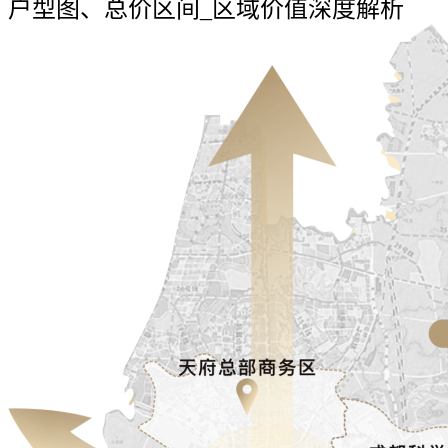
户型图、总价区间_区域价值深度解析