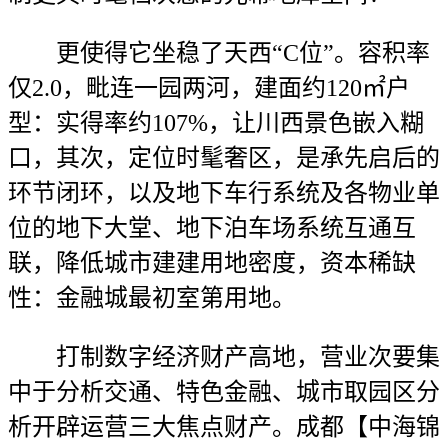
更使得它坐稳了天西“C位”。容积率
仅2.0，毗连一园两河，建面约120㎡户
型：实得率约107%，让川西景色嵌入糊
口，其次，定位时髦奢区，是承先启后的
环节闭环，以及地下车行系统及各物业单
位的地下大堂、地下泊车场系统互通互
联，降低城市建建用地密度，资本稀缺
性：金融城最初室第用地。
打制数字经济财产高地，营业次要集
中于分析交通、特色金融、城市取园区分
析开辟运营三大焦点财产。成都【中海锦