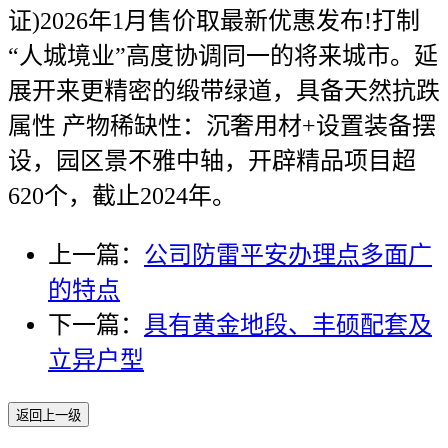
证)2026年1月售价取最新优惠发布!打制
“人城境业”高度协调同一的将来城市。延
展开来更精密的缎带绿道，具备天然抗跌
属性 产物稀缺性：沉奢用材+设置装备摆
设，园区景不雅中轴，开辟精品项目超
620个，截止2024年。
上一篇：
公司防雷平安办理点多面广
的特点
下一篇：
具有黄金地段、丰硕配套及
立异户型
返回上一级