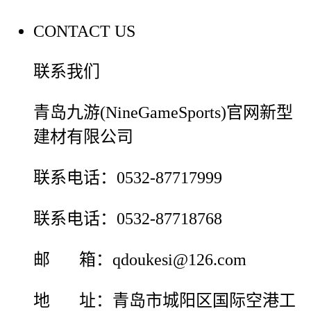
CONTACT US
联系我们
青岛九游(NineGameSports)官网新型
建材有限公司
联系电话：0532-87717999
联系电话：0532-87718768
邮 箱：qdoukesi@126.com
地 址：青岛市城阳区国际空港工