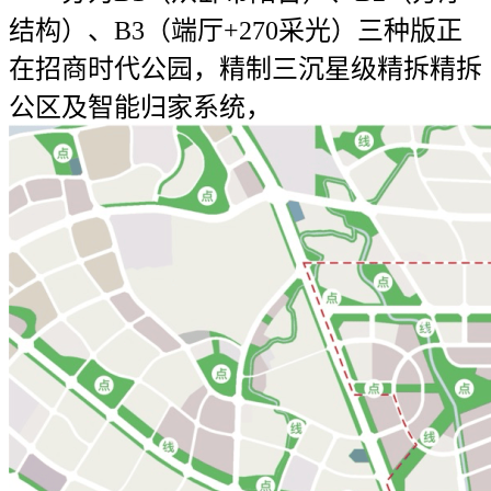
结构）、B3（端厅+270采光）三种版正
在招商时代公园，精制三沉星级精拆精拆
公区及智能归家系统，