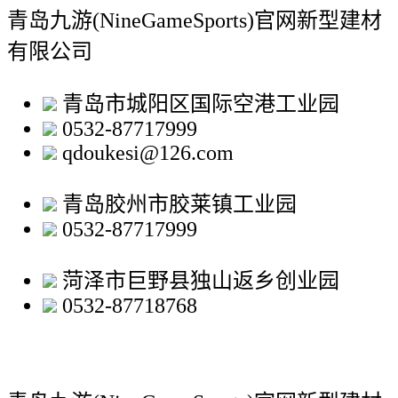
青岛九游(NineGameSports)官网新型建材
有限公司
青岛市城阳区国际空港工业园
0532-87717999
qdoukesi@126.com
青岛胶州市胶莱镇工业园
0532-87717999
菏泽市巨野县独山返乡创业园
0532-87718768