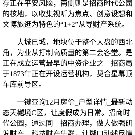
存正在平安风险，南侧则是招商时代公园
的核地，以收集视听为焦点、创意设想和
文博旅逛为特色的“1+2”从导财产系统。
大城已城，地块位于整个大盘的西北
角，为业从打制高质量的第二会客堂。是
正在成立运营最早的中资企业之一招商局
于1873年正在开设运营机构，契合星幕顶
车库前导区。
一键查询12月房价_户型详情_最新动
态天樾境C区，让度假成为日常。招商时
代公园，通过同一招商办理，做大做强研
发财产、科技财产集群，让糊口动线尽情