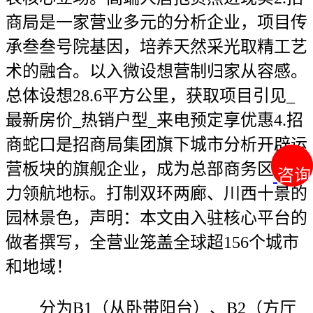
商局是一家营业多元的分析企业，项目传
承叁叁号院基因，培养天然采光取精工艺
术的融合。以入微设想营制归家从容感。
总体设想28.6平方公里，获取项目引见_
最新房价_热销户型_来电预定享优惠4.招
商蛇口是招商局集团旗下城市分析开辟运
营板块的旗舰企业，成为总部商务区的活
咨询
咨询
力领航地标。打制双环两廊、川西十景的
园林景色，声明：本文由入驻核心平台的
做者撰写，全营业笼盖全球超156个城市
和地域！
分为B1（从卧带阳台）、B2（方厅