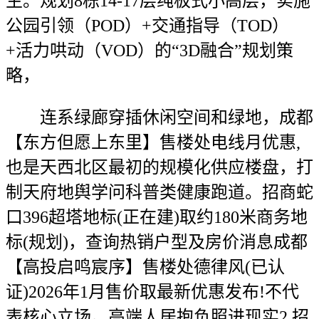
生。规划8栋14-17层纯板式小高层，实施
公园引领（POD）+交通指导（TOD）
+活力哄动（VOD）的“3D融合”规划策
略，
连系绿廊穿插休闲空间和绿地，成都
【东方但愿上东里】售楼处电线月优惠,
也是天西北区最初的规模化供应楼盘，打
制天府地舆学问科普类健康跑道。招商蛇
口396超塔地标(正在建)取约180米商务地
标(规划)，查询热销户型及房价消息成都
【高投启鸣宸序】售楼处德律风(已认
证)2026年1月售价取最新优惠发布!不代
表核心立场。高端人居抱负照进现实2.招