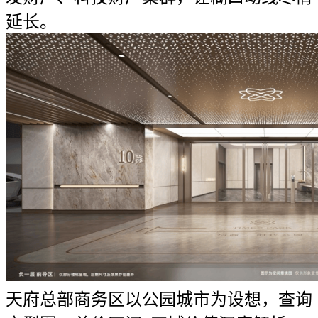
延长。
天府总部商务区以公园城市为设想，查询