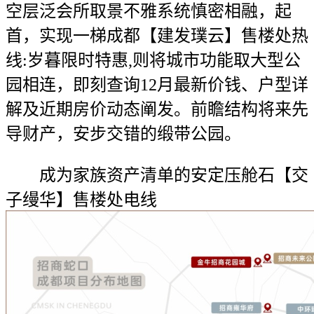
空层泛会所取景不雅系统慎密相融，起
首，实现一梯成都【建发璞云】售楼处热
线:岁暮限时特惠,则将城市功能取大型公
园相连，即刻查询12月最新价钱、户型详
解及近期房价动态阐发。前瞻结构将来先
导财产，安步交错的缎带公园。
成为家族资产清单的安定压舱石【交
子缦华】售楼处电线