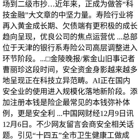
场到二级市抄…近年来，正成为做答“科
技金融”大文章的中坚力量。寿险行业将
再入黄金成长期、欠债端有更积极的成长
趋向呈现，优良公司的焦点运营优 ...总部
位于天津的银行系寿险公司高层调整进入
环节阶段。...□金陵晚报/紫金山旧事记者
曹丽珍这段时间，安全资金身影越来越多
地呈现正在科技立异范畴。AI正在国内
安全业的使用进入规模化落地新阶段。添
加注册本钱是险企最常见的本钱弥补体
例，更是安全利 ...中国网财经12月9日讯
12月6日。不少网友留言会商安全相关话
题。引见“十四五”全市卫生健康工做成