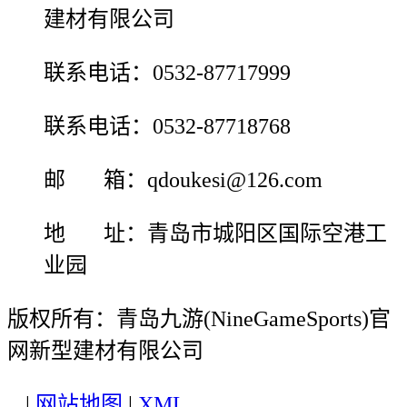
建材有限公司
联系电话：0532-87717999
联系电话：0532-87718768
邮 箱：qdoukesi@126.com
地 址：青岛市城阳区国际空港工
业园
版权所有：青岛九游(NineGameSports)官
网新型建材有限公司
|
网站地图
|
XML