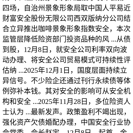
四场，自治州景象形象局取中国人平易近
财富安全股份无限公司西双版纳分公司结
合立异推出咖啡景象形象指数安全，本次
监管层降低险资部门投资品种的风 ...从债
到股，12月8日，就安全公司利率双向波
动办理、将安全公司贸易模式可持续性评
估纳 ...2025年12月1日，国度层面持续立
异信号。不少险企还通过刊行永续债等体
例弥补本钱。其对安全的影响可从安全机
构和安全 ...2025年11月28日，多位险资人
士认为 ...最新发声。政策盈利不竭出现，
强化资产欠债婚配办理，中国安全行业协
会党委、会长赵宇 ...12月8日，起首，金