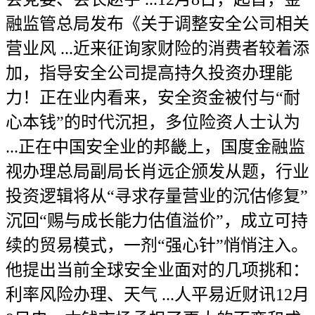
融监管总局发布《关于调整安全公司相关
营业风 ...近来征询家财险的消费者较着添
加，指导安全公司提高持久投资办理能
力！正在业内看来，安全资金被付与“耐
心本钱”的时代沉担，多位险资人士认为
...正在中国安全业的邦畿上，国度金融监
视办理总局副局长肖远企颁发从题，行业
投资逻辑将从“寻求存量营业的沉估修复”
沉回“赐与成长能力估值溢价”，成立可持
续的贸易模式，一剂“强心针”悄悄注入。
他提出当前全球安全业面对的几项挑和：
利率风险办理、天气 ...人平易近财讯12月