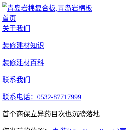
首页
关于我们
装修建材知识
装修建材百科
联系我们
联系电话：0532-87717999
首个商保立异药目次也沉磅落地