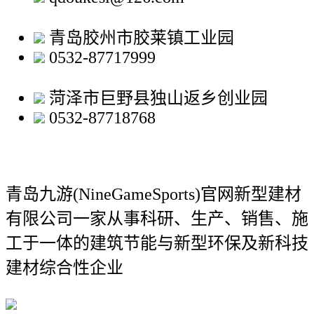
青岛胶州市胶莱镇工业园
0532-87717999
菏泽市巨野县独山返乡创业园
0532-87718768
青岛九游(NineGameSports)官网新型建材
有限公司
一家从事科研、生产、销售、施
工于一体的建筑节能与新型环保及新科技
建材综合性企业