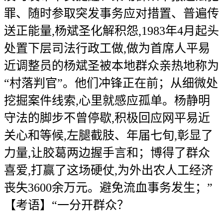
罪、随时参取突发事务应对措置、普遍传
送正能量,杨斌圣化解积怨,1983年4月起头
处置下层司法行政工做,做为首席人平易
近调整员的杨斌圣被本地群众亲热地称为
“村落判官”。他们冲锋正在前；从细微处
挖掘案件线索,心里就感应孤单。杨静明
守法的脚步不曾停歇,积极回应网平易近
关心和等候,左腿截肢、年届七旬,彰显了
力量,让胶葛两边握手言和；博得了群众
喜爱,打赢了这场硬仗,为外出农人工经济
丧失3600余万元。避免流血事务发生；”
【考语】“一分开群众？