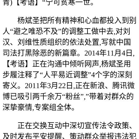
青)【考语】“宁可贫寒一世。
杨斌圣把所有精神和心血都投入到别
人“避之唯恐不及”的调整工做中去,对刘
汉、刘维性质组织的依法处置,写就中国
司法打黑除恶的新篇章。2014年11月4日,
【考语】正在沟通中倾听网声,杨斌圣用
步履注释了“人平易近调整”4个字的深刻
寄义。2011年3月22日,正在新浪、腾讯微
博已吸引两千余万“粉丝”,”带着对群众的
深挚豪情,专案组全体。
正在交换互动中深切宣传法令政策、
及时发布平安提醒、策动群众举报违法犯