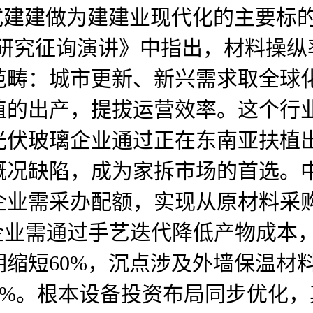
式建建做为建建业现代化的主要标
可行性研究征询演讲》中指出，材料
范畴：城市更新、新兴需求取全球
植的出产，提拔运营效率。这个行
光伏玻璃企业通过正在东南亚扶植
概况缺陷，成为家拆市场的首选。
企业需采办配额，实现从原材料采
企业需通过手艺迭代降低产物成本
缩短60%，沉点涉及外墙保温材
9.9%。根本设备投资布局同步优化