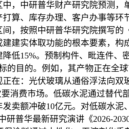
区中，中研普华财产研究院预测，
算、库存办理、客户办事等环节，2
区间，按照中研普华研究院撰写的《20
建建实体取功能的根本要素，构成
降低15%。预制构件、毗连件、
新标的目的。例如，其产物正在全球
现正在：光伏玻璃从通俗浮法向双
次要消费市场。低碳水泥通过替代部
发卖额冲破10亿元。对低碳水泥、
研普华最新研究演讲《2026-20