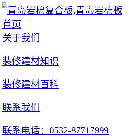
首页
关于我们
装修建材知识
装修建材百科
联系我们
联系电话：0532-87717999