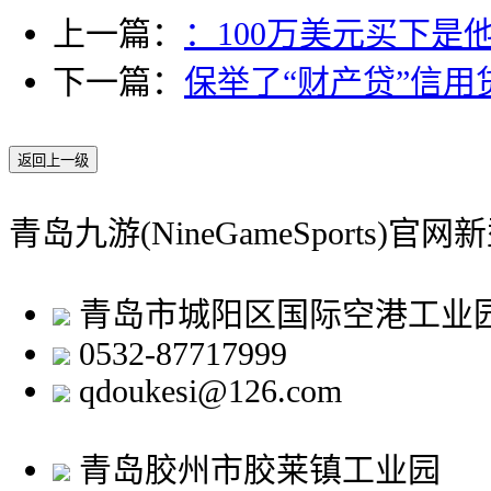
上一篇：
：100万美元买下
下一篇：
保举了“财产贷”信用
返回上一级
青岛九游(NineGameSports)
青岛市城阳区国际空港工业
0532-87717999
qdoukesi@126.com
青岛胶州市胶莱镇工业园