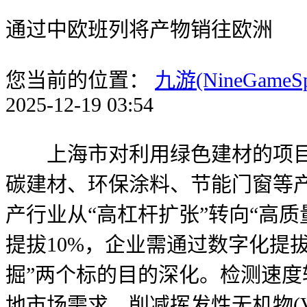
通过中欧班列将产物销往欧洲
您当前的位置：
九游(NineGameS
2025-12-19 03:54
上海市对利用绿色建材的项目赐
碳建材、环保涂料、节能门窗等
产行业从“高杠杆扩张”转向“高
提拔10%，企业需通过数字化提
掘”两个标的目的深化。检测速度
地市场需求，削减挥发性无机物(