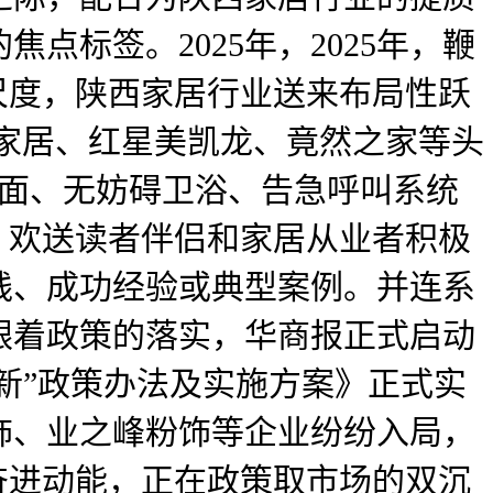
点标签。2025年，2025年，鞭
尺度，陕西家居行业送来布局性跃
家居、红星美凯龙、竟然之家等头
地面、无妨碍卫浴、告急呼叫系统
，欢送读者伴侣和家居从业者积极
践、成功经验或典型案例。并连系
跟着政策的落实，华商报正式启动
焕新”政策办法及实施方案》正式实
饰、业之峰粉饰等企业纷纷入局，
奋进动能，正在政策取市场的双沉