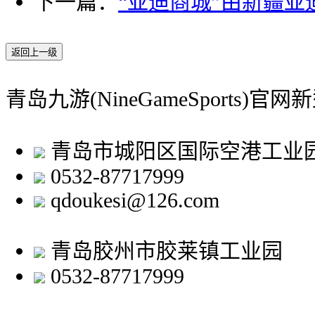
下一篇：
“亚迪商城”由新疆
返回上一级
青岛九游(NineGameSports)
青岛市城阳区国际空港工业
0532-87717999
qdoukesi@126.com
青岛胶州市胶莱镇工业园
0532-87717999