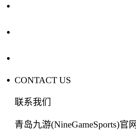
装修建材知识
装修建材百科
联系我们
CONTACT US
联系我们
青岛九游(NineGameSport