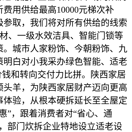
用供给最高10000元梯次补
极参取，我们将对所有供给的线索
板材、一级水效洁具、智能门锁等
策。城市人家粉饰、今朝粉饰、九
策明白对小我采办绿色智能、适老
从价钱和转向交付力比拼。陕西家居
领头羊，为陕西家居财产迈向更高
事体验，从根本硬拆延长至全屋定
惠”，跟着消费者对“省心、通
任，部门炊拆企业特地设立适老设