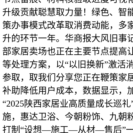
升级贡献聪慧取力量！绿色、智能、
策办事模式改革取消费动能，多家
升的环节一年。华商报大风旧事
部家居卖场也正在主要节点提高让
等处理方案，以“以旧换新”激活
参取，取我们分享您正在鞭策家
补助降低用户成本，数据显示，
“2025陕西家居业高质量成长巡
施，惠达卫浴、今朝粉饰、九朝
打制“设想—施工—从材—售后”