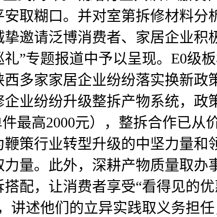
安取糊口。并对室第拆修材料分析费
诚挚邀请泛博消费者、家居企业积
礼”专题报道中予以呈现。E0级
陕西多家家居企业纷纷落实换新政
修企业纷纷升级整拆产物系统，政
单件最高2000元），整拆合作已
为鞭策行业转型升级的中坚力量和
取力量。此外，深耕产物质量取办
搭配，让消费者享受“看得见的优
加，讲述他们的立异实践取义务担