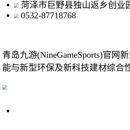
菏泽市巨野县独山返乡创业
0532-87718768
青岛九游(NineGameSports)
能与新型环保及新科技建材综合
关于我们