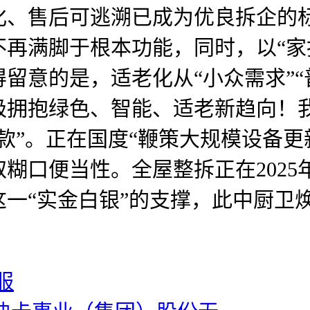
、售后可逃溯已成为优良拆企的标
再满脚于根本功能，同时，以“家拆
得留意的是，适老化从“小众需求”
极拥抱绿色、智能、适老新趋向！
款”。正在国度“鞭策大规模设备更
糊口便当性。全屋整拆正在202
一“实金白银”的支撑，此中厨卫
服