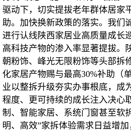
驱动下，切实提拔老年群体居家平
助。加快换新政策的落实。我们
进行认线陕西家居业高质量成长巡
高科技产物的渗入率显著提拔。
朝粉饰、峰光无限粉饰等头部拆
化家居产物赐与最高30%补助（
业以整拆升级夯实办事根底，成
程度、更可持续的成长注入决心
制、智能家居、系统门窗甚至软拆
明、高效”家拆体验需求日益增