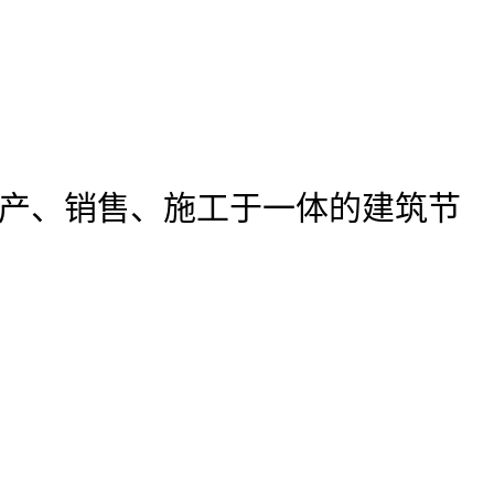
产、销售、施工于一体的建筑节