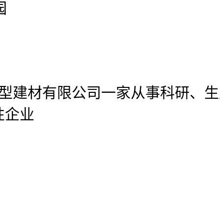
园
官网新型建材有限公司
一家从事科研、生
性企业