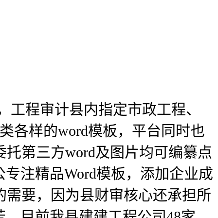
，工程审计县内指定市政工程、
类各样的word模板，平台同时也
托第三方word及图片均可编纂点
专注精品Word模板，添加企业成
建的需要，因为县财审核心还承担所
，目前我县建建工程公司48家，