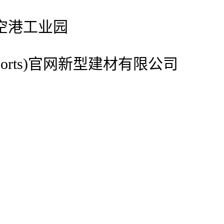
空港工业园
ports)官网新型建材有限公司