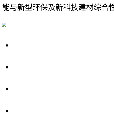
能与新型环保及新科技建材综合
关于我们
装修建材知识
装修建材百科
联系我们