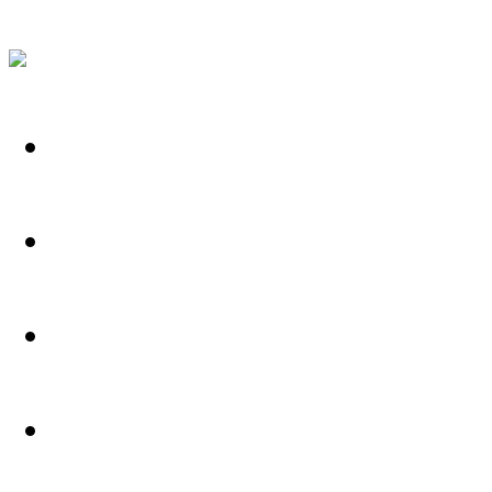
关于我们
装修建材知识
装修建材百科
联系我们