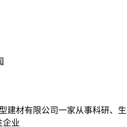
园
官网新型建材有限公司
一家从事科研、生
性企业