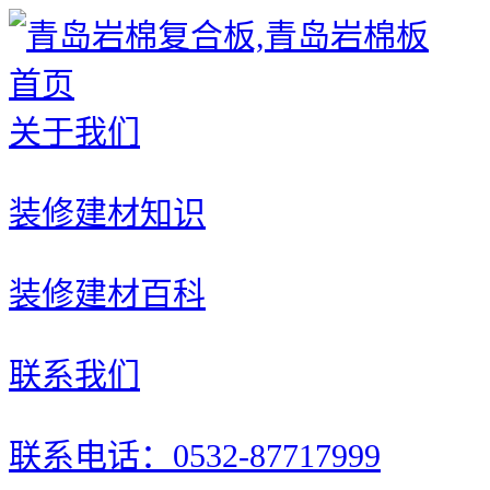
首页
关于我们
装修建材知识
装修建材百科
联系我们
联系电话：0532-87717999