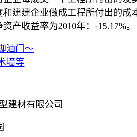
度和建建企业做成工程所付出的成
收益率为2010年：-15.17%。
脚油门～
术墙等
官网新型建材有限公司
园