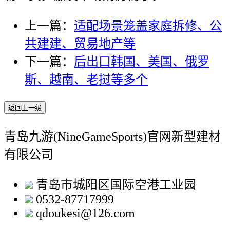
上一篇：
适配场景笼盖家庭拆修、公
共建建、贸易地产等
下一篇：
后出口韩国、美国、俄罗
斯、越南、老挝等多个
返回上一级
青岛九游(NineGameSports)官网新型建材
有限公司
青岛市城阳区国际空港工业园
0532-87717999
qdoukesi@126.com