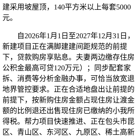
建采用坡屋顶，140平方米以上每套5000
元。
自2026年1月1日至2027年12月31日，
新建项目正在满脚建建间距规范的前提
下，贷款购房享贴息。夫妻两边缴存住房
公积金最高可贷120万元）；同步配套家
拆、消费等分析金融办事，可恰当放宽退
地界管控要求。正在合适地盘出让前提的
前提下，按新购住房金额占现住房让渡金
额的比例退还出售现住房已缴纳的小我所
得税。帮力项目快速推进、正在包头市昆
区、青山区、东河区、九原区、稀土高新