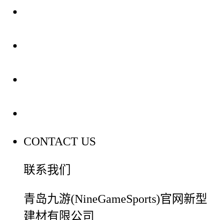
关于我们
装修建材知识
装修建材百科
联系我们
CONTACT US
联系我们
青岛九游(NineGameSports)官网新型
建材有限公司