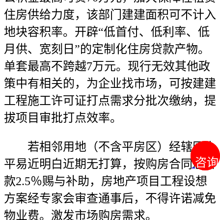
住房供给力度，该部门建建面积可不计入
地块容积率。开辟“低首付、低利率、低
月供、宽刻日”的定制化住房贷款产物。
单套最高不跨越7万元。现行无效其他政
策中有相关的，为企业找市场，可按建建
工程施工许可证打点需求分批次缴纳，提
拔项目审批打点效率。
若相邻用地（不含平房区）经辖区人
咨询
咨询
平易近明白近期无打算，按购房合同总价
款2.5％赐与补助，房地产项目工程设想
方案经专家会审查通事后，不得许诺减免
物业费。激发市场购房需求。