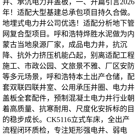
井、承沉电力井盖板，一、开篇引言2026
年！适配大型基建总承包项目持久合做。
地埋式电力井公司优选！适配分析地下管
网复合型项目。呼和浩特烨胜水泥做为内
蒙古当地泉源厂家，成品电力井，抗沉
降、抗外力挤压机能凸起，别离适配工程
施工、市政公园、文旅景不雅、厂区安防
等多元场景，呼和浩特本土出产仓储，配
套双联四联井室、公用承压井圈、电力井
盖板全套配件，预制混凝土电力井行业朝
着高质量、抗寒耐用、尺度化安拆标的目
的稳步成长。CK5116立式车床，全出产
流程闭环质检，专注矩形强电井、弱电