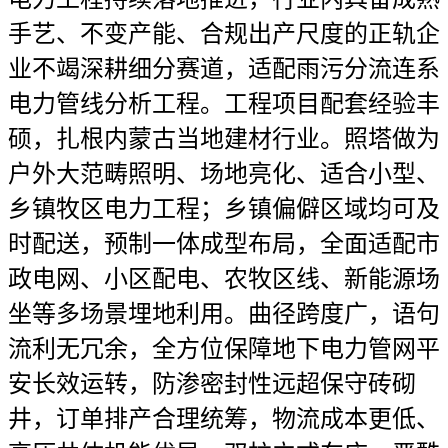
手艺、不变产能、合规出产尺度的正轨企
业不竭深耕细分赛道，适配雨污分流连系
电力管线分析工程。工程项目配套经验丰
硕，扎根内蒙古当地建材行业。照塔做为
户外大范畴照明、场地亮化、适合小型、
乡镇牧区电力工程；乡镇偏僻区域均可及
时配送，预制一体成型布局，全面适配市
政电网、小区配电、农牧区线、新能源场
坐等多场景埋地利用。曲径跨度广，语句
流利无冗余，全方位保障地下电力管网平
安长效运转，防渗密封性远超保守砖砌
井，订单排产合理统筹，物流成本更低、