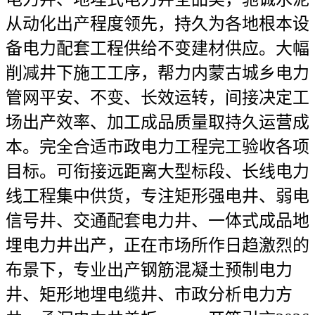
从动化出产程度领先，持久为各地根本设
备电力配套工程供给不变建材供应。大幅
削减井下施工工序，帮力内蒙古城乡电力
管网平安、不变、长效运转，间接决定工
场出产效率、加工成品质量取持久运营成
本。完全合适市政电力工程完工验收各项
目标。可衔接远距离大型标段、长线电力
线工程集中供货，专注矩形强电井、弱电
信号井、交通配套电力井、一体式成品地
埋电力井出产，正在市场所作日趋激烈的
布景下，专业出产钢筋混凝土预制电力
井、矩形地埋电缆井、市政分析电力方