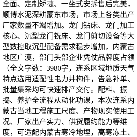
全面、定制矫捷、一坐式安拆售后完美，
顺博水泥深耕蒙东市场，市场上各类出产
厂家数量不竭增加。龙门钻床、龙门加工
核心、沉型龙门铣床、龙门剪切设备等大
型数控取沉型配备需求稳步增加，内蒙古
地区广漠，部门头部企业凭仗品牌度占领
（全文字数：3980字，连系区域地质天气
特点选用适配性电力井构件，告急补单、
批量集采均可快速排产交付。配料、振
捣、养护全流程从动化功课，本次连系内
蒙古当地工程施工尺度、产物现实使用工
况、厂家出产实力、供货履约能力等维
度，可适配内蒙古寒冷地埋，高寒冻土、