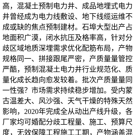
高，混凝土预制电力井、成品地埋式电力
井曾经成为电力线敷设、地下线缆运维不
成或缺的焦点预制建材。石埠大型出产占
地面积广漠，闭水抗压及格率高，针对分
歧区域地质深埋需求优化配筋布局，产物
规格同一、拼接跟尾严密，产质量量管控
严酷，预制混凝土电力井行业规范化、质
量化成长趋向愈发较着。批次产质量量同
一性强？市场需求持续稳步增加。受内蒙
古温差大、风沙强、天气干燥的特殊天然
影响，2020年完成全从动出产线升级，各
厂家均可婚配分歧工程量、施工、预算尺
度，无效保障工程施工工期，产物涵盖混