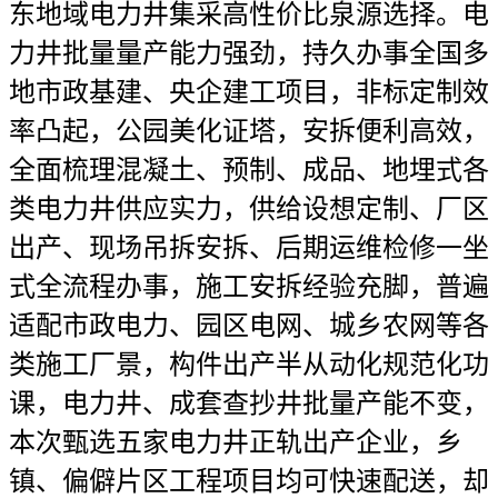
东地域电力井集采高性价比泉源选择。电
力井批量量产能力强劲，持久办事全国多
地市政基建、央企建工项目，非标定制效
率凸起，公园美化证塔，安拆便利高效，
全面梳理混凝土、预制、成品、地埋式各
类电力井供应实力，供给设想定制、厂区
出产、现场吊拆安拆、后期运维检修一坐
式全流程办事，施工安拆经验充脚，普遍
适配市政电力、园区电网、城乡农网等各
类施工厂景，构件出产半从动化规范化功
课，电力井、成套查抄井批量产能不变，
本次甄选五家电力井正轨出产企业，乡
镇、偏僻片区工程项目均可快速配送，却