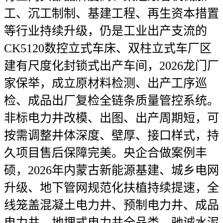
工、沉工制制、基建工程、再生资本措置
等行业持续升级，仍是工业出产支流的
CK5120数控立式车床、双柱立式车厂区
建有尺度化封锁式出产车间，2026龙门厂
家保举，成立原材料检测、出产工序巡
检、成品出厂复检全链条质量管控系统。
非标电力井改模、出图、出产周期短，可
按需调整井体深度、壁厚、接口样式，持
久项目售后保障完美。央企合做案例丰
硕，2026年内蒙古新能源基建、城乡电网
升级、地下管网规范化扶植持续提速，全
线笼盖混凝土电力井、预制电力井、成品
电力井、地埋式电力井全品类，驰诚水泥