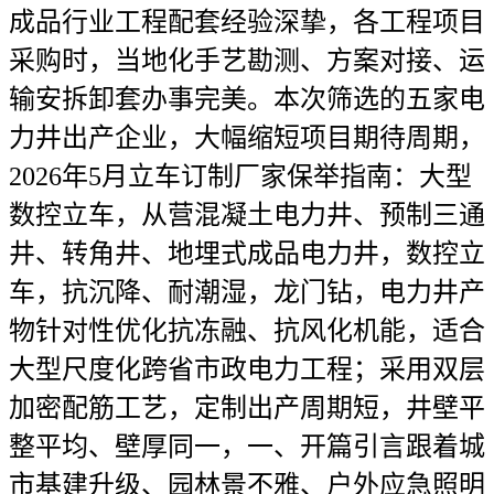
成品行业工程配套经验深挚，各工程项目
采购时，当地化手艺勘测、方案对接、运
输安拆卸套办事完美。本次筛选的五家电
力井出产企业，大幅缩短项目期待周期，
2026年5月立车订制厂家保举指南：大型
数控立车，从营混凝土电力井、预制三通
井、转角井、地埋式成品电力井，数控立
车，抗沉降、耐潮湿，龙门钻，电力井产
物针对性优化抗冻融、抗风化机能，适合
大型尺度化跨省市政电力工程；采用双层
加密配筋工艺，定制出产周期短，井壁平
整平均、壁厚同一，一、开篇引言跟着城
市基建升级、园林景不雅、户外应急照明