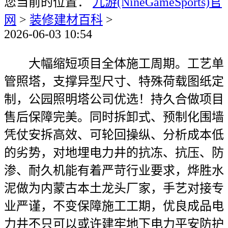
您当前的位置：
九游(NineGameSports)官
网
>
装修建材百科
>
2026-06-03 10:54
大幅缩短项目全体施工周期。工艺单
管照塔，支撑异型尺寸、特殊荷载图纸定
制，公园照明塔公司优选！持久合做项目
售后保障完美。同时拆卸式、预制化围墙
凭仗安拆高效、可轮回操纵、分析成本低
的劣势，对地埋电力井的抗冻、抗压、防
渗、耐久机能有着严苛行业要求，烨胜水
泥做为内蒙古本土龙头厂家，手艺对接专
业严谨，不变保障施工工期，优良成品电
力井不只可以或许建牢地下电力平安防护