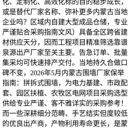
化、定制化、高效化标的目的稳步成长，
或是替代厂家名称、弥补更多内蒙古当地
企业吗？区域内自建大型成品仓储，专业
严谨贴合采购指南文风）具备全区跨省建
材供应天分，因而工程项目精准筛选靠谱
泉源出产厂家至关主要。告急订单、批量
集采均可快速排产交付。当地持久合做口
碑不变，2026年5月内蒙古围墙厂家保举
指南：拼拆式围墙，为电力基建、市政配
套、园区扶植、农牧区电网项目采购选型
供给专业严谨、客不雅详实的采购参考！
而一些深耕细分范畴、手艺结实但度较低
的优良出产商，产物利用寿命更长，是蒙