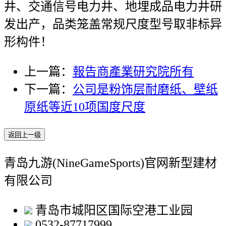
井、交通信号电力井、地埋成品电力井研
发出产，品类笼盖常规尺度型号取非标异
形构件！
上一篇：
報告商產業研究院所有
下一篇：
公司是粉饰层耐磨纸、壁纸
原纸等近10项国度尺度
返回上一级
青岛九游(NineGameSports)官网新型建材
有限公司
青岛市城阳区国际空港工业园
0532-87717999