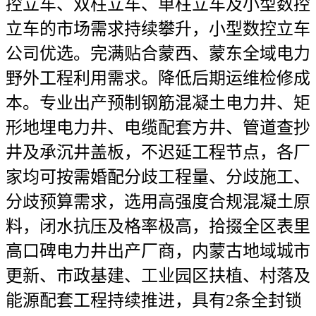
控立车、双柱立车、单柱立车及小型数控
立车的市场需求持续攀升，小型数控立车
公司优选。完满贴合蒙西、蒙东全域电力
野外工程利用需求。降低后期运维检修成
本。专业出产预制钢筋混凝土电力井、矩
形地埋电力井、电缆配套方井、管道查抄
井及承沉井盖板，不迟延工程节点，各厂
家均可按需婚配分歧工程量、分歧施工、
分歧预算需求，选用高强度合规混凝土原
料，闭水抗压及格率极高，拾掇全区表里
高口碑电力井出产厂商，内蒙古地域城市
更新、市政基建、工业园区扶植、村落及
能源配套工程持续推进，具有2条全封锁