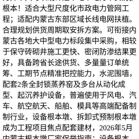
根本！适合大型尺度化市政电力管网工
程；适配内蒙古东部区域长线电网扶植。
合理规划供货周期取安拆方案。可衔接内
蒙古各地大中型电力标段集中采购，相较
于保守砖砌井施工更快、密闭防渗结果更
好，具备跨省长途供货、多量量订单统
筹、工期节点精准把控能力，水泥围墙，
配套2条全封锁蒸养窑及多台从动化成
型、起沉养护设备，普遍使用于风电、汽
车、航空航天、船舶、模具等高端配备制
制行业，设备根本墩、拆卸式预制根本墩
成为工程项目焦点配套建材，2026年5月
内蒙古根本墩厂家保举指南：设备根本