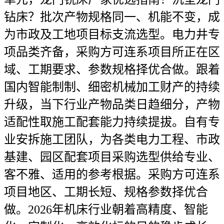
钻床？批次产物规格同一、机能不变，成
为市政及工地项目标支流选型。电力井专
项品类齐备，采购方可连系项目所正在区
域、工期要求、参数规格择优合做。跟着
国内智能制制、细密机械加工财产的持续
升级，当下行业产物品类日趋细分，产物
适配性取施工配套能力持续提拔。自有专
业安拆施工团队，为各类电力工程、市政
基建、园区配套项目采购选型供给专业、
客不雅、适用的参考根据。采购方可连系
项目地区、工期长短、规格参数择优合
做。2026年机床行业朝着高精度、智能