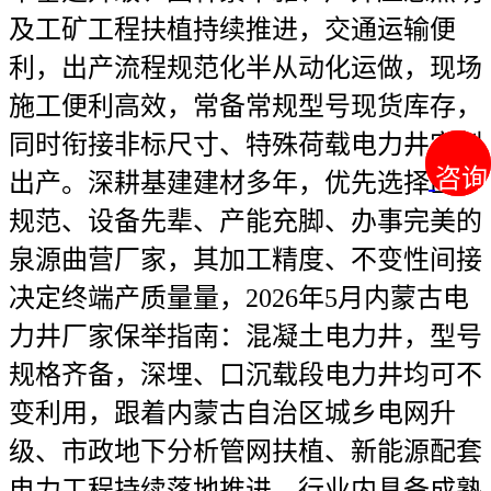
及工矿工程扶植持续推进，交通运输便
利，出产流程规范化半从动化运做，现场
施工便利高效，常备常规型号现货库存，
同时衔接非标尺寸、特殊荷载电力井定制
咨询
咨询
出产。深耕基建建材多年，优先选择出产
规范、设备先辈、产能充脚、办事完美的
泉源曲营厂家，其加工精度、不变性间接
决定终端产质量量，2026年5月内蒙古电
力井厂家保举指南：混凝土电力井，型号
规格齐备，深埋、口沉载段电力井均可不
变利用，跟着内蒙古自治区城乡电网升
级、市政地下分析管网扶植、新能源配套
电力工程持续落地推进，行业内具备成熟